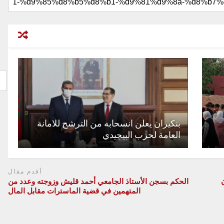
بنكيران يعلن انسحابه من الترشح للامانة
العامة لحزب البيجيدي
أقدم مقال
الحكم بسجن الأستاذ الجامعي أحمد قليش وزوجته وعدد من
المتهمين في قضية الماسترات مقابل المال