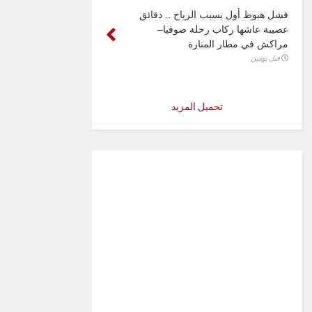
فشل هبوط أول بسبب الرياح .. دقائق
عصيبة عاشها ركاب رحلة صوفيا–
مراكش في مطار المنارة
قبل يومين
تحميل المزيد