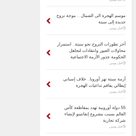
موسم الهجرة الى الشمال .. موجة نزوح
جديدة إلى سبتة
قبل يومين
آخر تطورات النزوح نحو سبتة.. استمرار
محاولات العبور وانتقادات لتجاهل
الحكومة جذور الأزمة الاجتماعية
قبل يومين
أزمة سبتة تهز أوروبا.. خلاف إسباني
إيطالي يفاقم تداعيات الهجرة
قبل يومين
55 دولة أوروبية تهدد بمقاطعة كأس
العالم بسبب مشروع إنفانتينو لإنشاء
شركة تجارية
قبل يومين