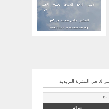
الإثنين
الأحد
السبت
الجمعة
الخمي
س
الطقس خاص بمدينة مراكش
Temps à partir de OpenWeatherMap
راك في النشرة البريدية