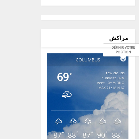
مراكش
DÉFINIR VOTRE
POSITION
COLUMBUS
69
few clouds
°
94% humidité
vent : 2m/s ONO
MAX 71 • MIN 67
87
88
87
90
88
°
°
°
°
°