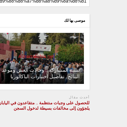
موصى بها لك
نسبة المشاركة .. وحالات الغش وموعد
النتائج.. تفاصيل اختبارات الباكالوريا
أحدث مقال
للحصول على وجبات منتظمة .. متقاعدون في اليابان
يلجؤون إلى مخالفات بسيطة لدخول السجن