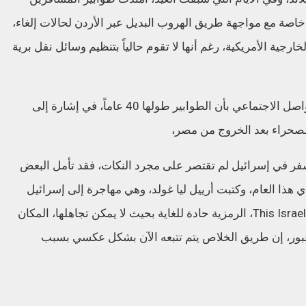
اصة مع مواجهة طريق الهروب البديل عبر الأردن لحالات إلغاء،
رجية الأمريكية، رغم أنها لا تقوم حالياً بتنظيم وسائل نقل برية
وقالت الصحيفة إن البعض مازح على مواقع التواصل الاجتماعي بأن الطوابير طولها 40 عاماً، في إشارة إلى
سفر في إسرائيل لم تقتصر على مجرد النكات، فقد تأمل البعض
 هذا العام، وكتبت أرييل ليا غولد، وهي مهاجرة إلى إسرائيل
من أوكلاند بكاليفورنيا وتنشر تحت حساب This Israel Life، الرمزية حادة للغاية بحيث لا يمكن تجاهلها، المكان
عبور، إن طريق الخلاص يتم تتبعه الآن بشكل عكسي بسبب