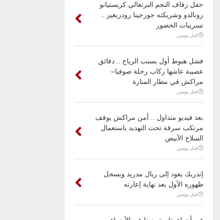
حفل زفاف النجم البرتغالي كريستيانو
رونالدو وشريكته جورجينا رودريغيز ..
تسريبات الحضور
قبل يومين
فشل هبوط أول بسبب الرياح .. دقائق
عصيبة عاشها ركاب رحلة صوفيا–
مراكش في مطار المنارة
قبل يومين
بعد فيديو متداول .. أمن مراكش يوقف
مرتكب سرقة تحت التهديد باستعمال
السلاح الأبيض
قبل يومين
إندريك يعود إلى ريال مدريد ويسجل
ظهوره الأول بعد نهاية إعارته
قبل يومين
في أجواء خاصة بعيدا عن الأضواء ..