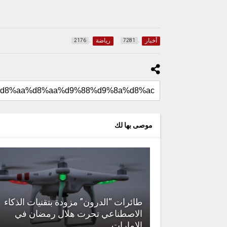
أخبار
رياضة
2176
7281
موصى بها لك
طائرات “الدرون” مزودة بتقنيات الذكاء
الاصطناعي تحرت هلال رمضان في
الإمارات