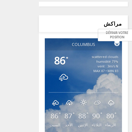
مراكش
DÉFINIR VOTRE
POSITION
COLUMBUS
86
scattered clouds
°
71% humidité
vent : 3m/s N
MAX 87 • MIN 83
86
87
88
90
80
°
°
°
°
°
الأربعاء
الثلاثاء
الإثنين
الأحد
السبت