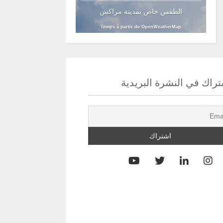
الطقس خاص بمدينة مراكش
Temps à partir de OpenWeatherMap
راك في النشرة البريدية