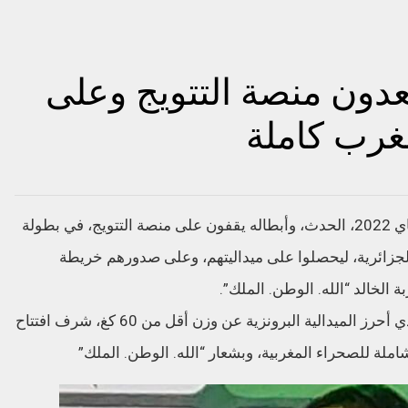
عدون منصة التتويج وعلى
غرب كاملة
صنع الجيدو المغربي، يوم أمس الخميس، 26 ماي 2022، الحدث، وأبطاله يقفون على منصة التتويج، في بطولة
 الجزائرية، ليحصلوا على ميداليتهم، وعلى صدورهم خريطة
 الخالد “الله. الوطن. الملك”.
وبينما كان للبطل المغربي، يونس الصديقي، الذي أحرز الميدالية البرونزية عن وزن أقل من 60 كغ، شرف افتتاح
املة للصحراء المغربية، وبشعار “الله. الوطن. الملك”