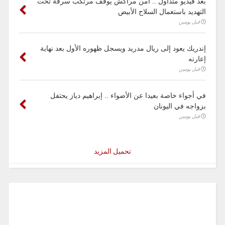
بعد فيديو متداول .. أمن مراكش يوقف مرتكب سرقة تحت
التهديد باستعمال السلاح الأبيض
قبل يومين
إندريك يعود إلى ريال مدريد ويسجل ظهوره الأول بعد نهاية
إعارته
قبل يومين
في أجواء خاصة بعيدا عن الأضواء .. إبراهيم دياز يحتفل
بزواجه في اليونان
قبل يومين
تحميل المزيد