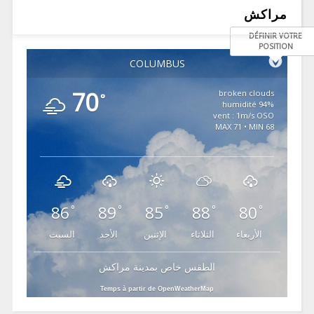
مراكش
DÉFINIR VOTRE
POSITION
COLUMBUS
70
broken clouds
°
94% humidité
vent : 1m/s OSO
MAX 71 • MIN 68
86
89
85
88
80
°
°
°
°
°
الأربعاء
الثلاثاء
الإثنين
الأحد
السبت
الطقس خاص بمدينة مراكش
Temps à partir de OpenWeatherMap