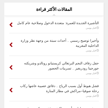
المقالات الأكثر قراءة
التأشيرة الجديدة للعمرة: متعددة الدخول وصلاحية عام كامل
قبل يومين
وأخيرا توضيح رسمي .. أحداث سبتة من وجهة نظر وزارة
الداخلية المغربية
قبل يومين
حفل زفاف النجم البرتغالي كريستيانو رونالدو وشريكته
جورجينا رودريغيز .. تسريبات الحضور
قبل يومين
فشل هبوط أول بسبب الرياح .. دقائق عصيبة عاشها ركاب
رحلة صوفيا–مراكش في مطار المنارة
قبل يومين