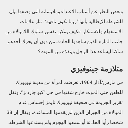
وبغض النظر عن أسباب الاعتداء وملابساته التي وصفها بيان
للشرطة الإيطالية بأنها “ربما تكون تافهة”؛ تثار علامات
الاستفهام والاستنكار. فكيف يمكن تفسير سلوك اللامبالاة من
جانب المارة الذين شاهدوا الحادث من دون أن يحرك أحدهم
ساكنا ليساعد هذا الرجل وينقذه من الموت؟
متلازمة جينوفيزي
في مارس/آذار 1964، تعرضت امرأة من مدينة نيويورك
للطعن حتى الموت خارج شقتها في حي “كيو جاردنز”، ونقل
تقرير الجريمة في صحيفة نيويورك تايمز إحساس عدم
المبالاة من الجيران الذين لم يقدموا المساعدة، ويقال إن 38
شخصا رأوا الحادثة أو سمعوا الهجوم ولم يستدعوا الشرطة.