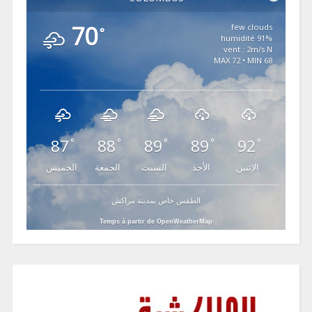
70
few clouds
°
91% humidité
vent : 2m/s N
MAX 72 • MIN 68
87
88
89
89
92
°
°
°
°
°
الإثنين
الأحد
السبت
الجمعة
الخميس
الطقس خاص بمدينة مراكش
Temps à partir de OpenWeatherMap