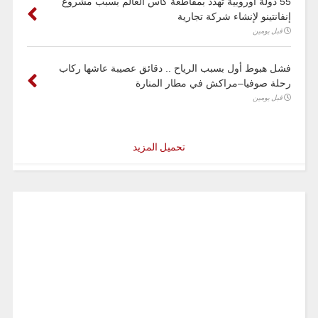
55 دولة أوروبية تهدد بمقاطعة كأس العالم بسبب مشروع
إنفانتينو لإنشاء شركة تجارية
قبل يومين
فشل هبوط أول بسبب الرياح .. دقائق عصيبة عاشها ركاب
رحلة صوفيا–مراكش في مطار المنارة
قبل يومين
تحميل المزيد