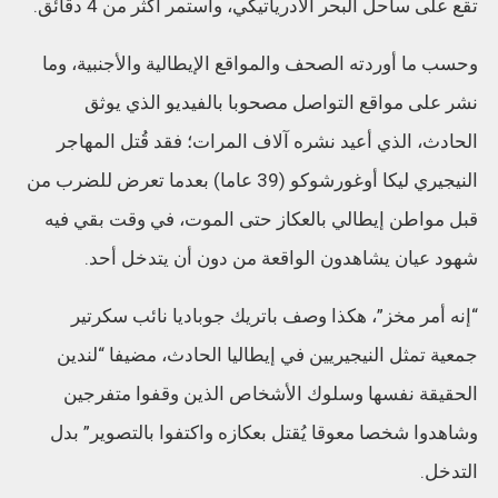
تقع على ساحل البحر الأدرياتيكي، واستمر أكثر من 4 دقائق.
وحسب ما أوردته الصحف والمواقع الإيطالية والأجنبية، وما
نشر على مواقع التواصل مصحوبا بالفيديو الذي يوثق
الحادث، الذي أعيد نشره آلاف المرات؛ فقد قُتل المهاجر
النيجيري ليكا أوغورشوكو (39 عاما) بعدما تعرض للضرب من
قبل مواطن إيطالي بالعكاز حتى الموت، في وقت بقي فيه
شهود عيان يشاهدون الواقعة من دون أن يتدخل أحد.
“إنه أمر مخز”، هكذا وصف باتريك جوباديا نائب سكرتير
جمعية تمثل النيجيريين في إيطاليا الحادث، مضيفا “لندين
الحقيقة نفسها وسلوك الأشخاص الذين وقفوا متفرجين
وشاهدوا شخصا معوقا يُقتل بعكازه واكتفوا بالتصوير” بدل
التدخل.