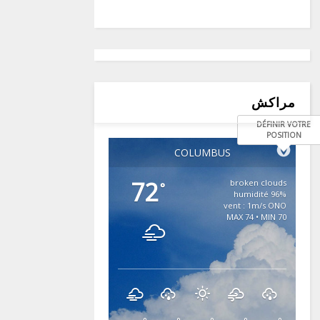
مراكش
DÉFINIR VOTRE
POSITION
COLUMBUS
72
broken clouds
°
96% humidité
vent : 1m/s ONO
MAX 74 • MIN 70