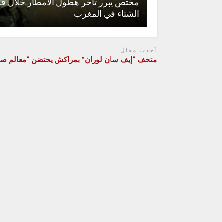
مختص يبرر تأخر هطول الأمطار خلال 
الشتاء في المغرب
أحدث مقال
متحف “إيف سان لوران” بمراكش يحتضن “معالم صو