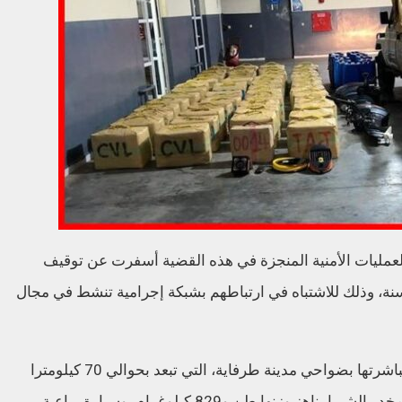
 العمليات الأمنية المنجزة في هذه القضية أسفرت عن توقيف
ة أشخاص تتراوح أعمارهم ما بين 35 و49 سنة، وذلك للاشتباه في ارتباطهم بشبكة إجرامية تنشط في مجال
وأضاف البلاغ أن إجراءات التفتيش التي تمت مباشرتها بضواحي مدينة طرفاية، التي تبعد بحوالي 70 كيلومترا
عن مدينة العيون، مكنت من حجز 51 رزمة من مخدر الشيرا يناهز وزنها طن و829 كيلوغرام، وسيارة رباعية