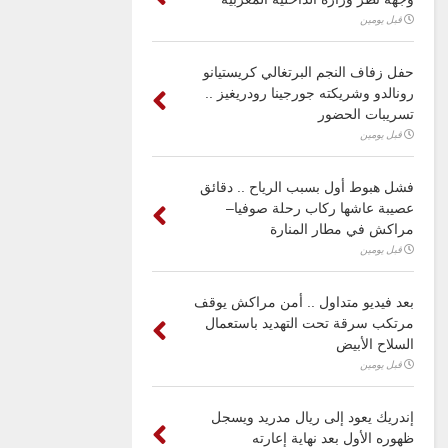
قبل يومين
حفل زفاف النجم البرتغالي كريستيانو
رونالدو وشريكته جورجينا رودريغيز ..
تسريبات الحضور
قبل يومين
فشل هبوط أول بسبب الرياح .. دقائق
عصيبة عاشها ركاب رحلة صوفيا–
مراكش في مطار المنارة
قبل يومين
بعد فيديو متداول .. أمن مراكش يوقف
مرتكب سرقة تحت التهديد باستعمال
السلاح الأبيض
قبل يومين
إندريك يعود إلى ريال مدريد ويسجل
ظهوره الأول بعد نهاية إعارته