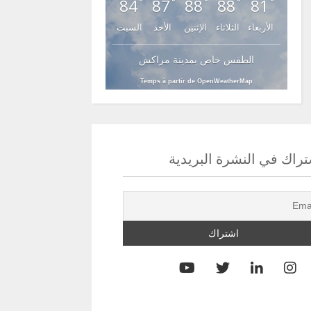
84
87
88
88
81
°
°
°
°
°
الأربعاء
الثلاثاء
الإثنين
الأحد
السبت
الطقس خاص بمدينة مراكش
Temps à partir de OpenWeatherMap
راك في النشرة البريدية