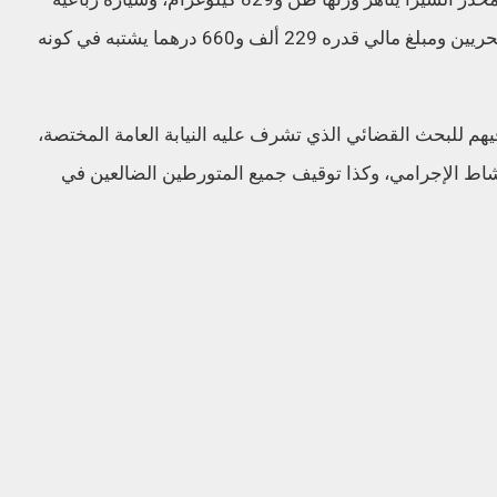
الدفع، علاوة على زورقين مطاطيين ومحركين بحريين ومبلغ مالي قدره 229 ألف و660 درهما يشتبه في كونه
يهم للبحث القضائي الذي تشرف عليه النيابة العامة المختصة،
لنشاط الإجرامي، وكذا توقيف جميع المتورطين الضالعين في