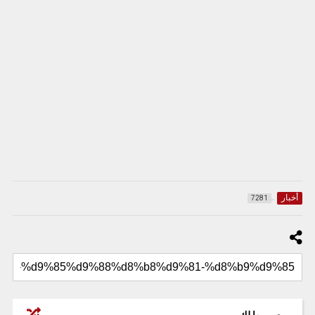
أخبار
7281
موصى بها لك