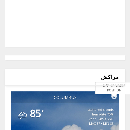
مراكش
DÉFINIR VOTRE
POSITION
COLUMBUS
85
scattered clouds
°
75% humidité
vent : 2m/s SSO
MAX 87 • MIN 83