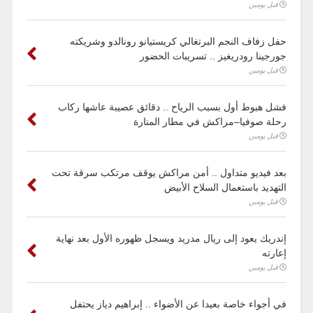
قبل يومين
حفل زفاف النجم البرتغالي كريستيانو رونالدو وشريكته
جورجينا رودريغيز .. تسريبات الحضور
قبل يومين
فشل هبوط أول بسبب الرياح .. دقائق عصيبة عاشها ركاب
رحلة صوفيا–مراكش في مطار المنارة
قبل يومين
بعد فيديو متداول .. أمن مراكش يوقف مرتكب سرقة تحت
التهديد باستعمال السلاح الأبيض
قبل يومين
إندريك يعود إلى ريال مدريد ويسجل ظهوره الأول بعد نهاية
إعارته
قبل يومين
في أجواء خاصة بعيدا عن الأضواء .. إبراهيم دياز يحتفل