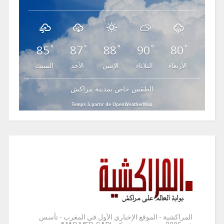
85
87
88
90
80
°
°
°
°
°
الأربعاء
الثلاثاء
الإثنين
الأحد
السبت
الطقس خاص بمدينة مراكش
Temps à partir de OpenWeatherMap
المراكشية - الموقع الإخباري الأول في المغرب - تأسس