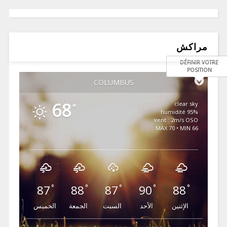
مراكش
DÉFINIR VOTRE
POSITION
COLUMBUS
68
clear sky
°
95% humidité
vent : 2m/s OSO
MAX 70 • MIN 66
87
88
87
90
88
°
°
°
°
°
الإثنين
الأحد
السبت
الجمعة
الخميس