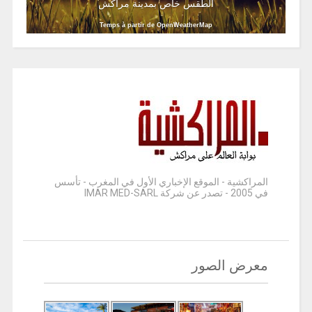
الطقس خاص بمدينة مراكش
Temps à partir de OpenWeatherMap
المراكشية - الموقع الإخباري الأول في المغرب - تأسس
في 2005 - تصدر عن شركة IMAR MED-SARL
معرض الصور