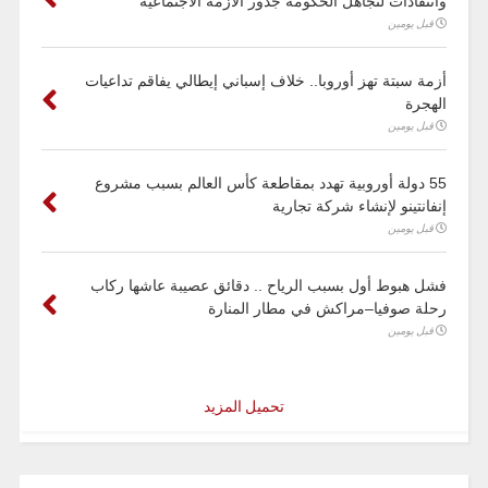
وانتقادات لتجاهل الحكومة جذور الأزمة الاجتماعية
قبل يومين
أزمة سبتة تهز أوروبا.. خلاف إسباني إيطالي يفاقم تداعيات
الهجرة
قبل يومين
55 دولة أوروبية تهدد بمقاطعة كأس العالم بسبب مشروع
إنفانتينو لإنشاء شركة تجارية
قبل يومين
فشل هبوط أول بسبب الرياح .. دقائق عصيبة عاشها ركاب
رحلة صوفيا–مراكش في مطار المنارة
قبل يومين
تحميل المزيد