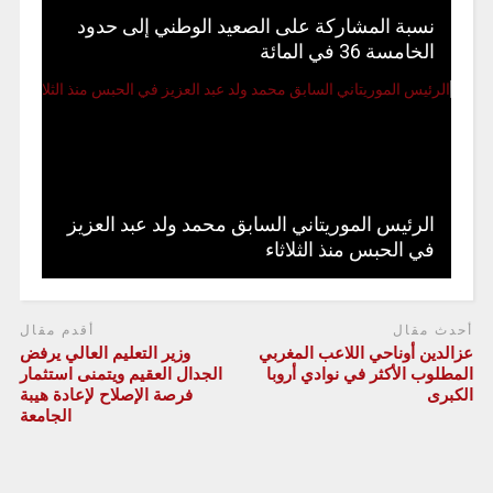
نسبة المشاركة على الصعيد الوطني إلى حدود
الخامسة 36 في المائة
الرئيس الموريتاني السابق محمد ولد عبد العزيز
في الحبس منذ الثلاثاء
أحدث مقال
أقدم مقال
عزالدين أوناحي اللاعب المغربي
وزير التعليم العالي يرفض
المطلوب الأكثر في نوادي أروبا
الجدال العقيم ويتمنى استثمار
الكبرى
فرصة الإصلاح لإعادة هيبة
الجامعة