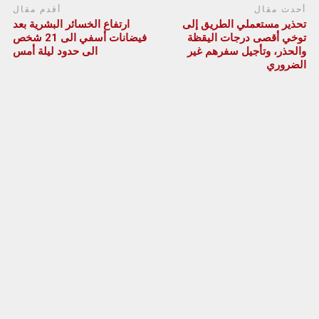
أحدث مقال
أقدم مقال
تحذير مستعملي الطريق إلى
ارتفاع الخسائر البشرية بعد
توخي أقصى درجات اليقظة
فيضانات أسفي الى 21 شخص
والحذر، وتأجيل سفرهم غير
الى حدود ليلة أمس
الضروري