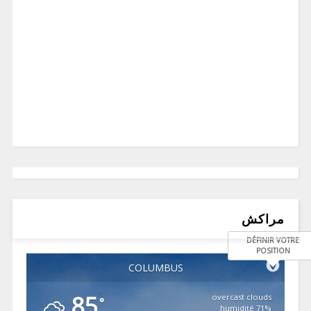
مراكش
DÉFINIR VOTRE
POSITION
COLUMBUS
85
overcast clouds
°
71% humidité