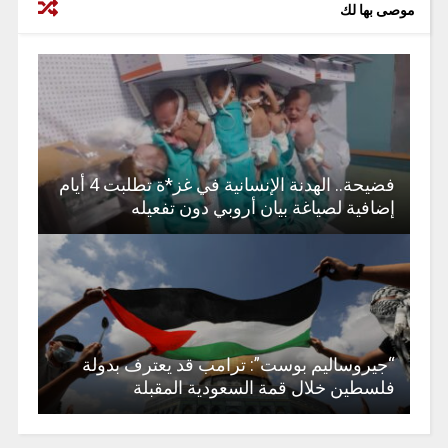
موصى بها لك
فضيحة.. الهدنة الإنسانية في غز*ة تطلبت 4 أيام
إضافية لصياغة بيان أروبي دون تفعيله
“جيروساليم بوست”: ترامب قد يعترف بدولة
فلسطين خلال قمة السعودية المقبلة