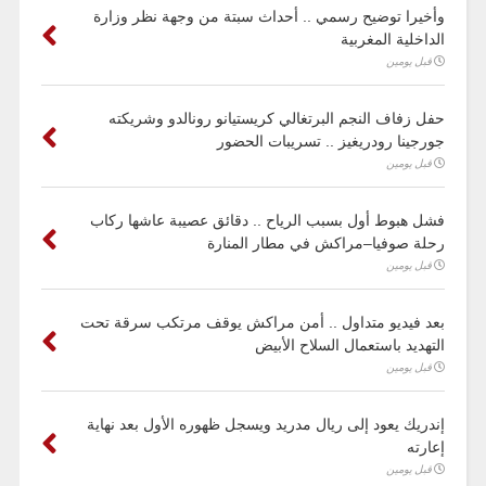
وأخيرا توضيح رسمي .. أحداث سبتة من وجهة نظر وزارة
الداخلية المغربية
قبل يومين
حفل زفاف النجم البرتغالي كريستيانو رونالدو وشريكته
جورجينا رودريغيز .. تسريبات الحضور
قبل يومين
فشل هبوط أول بسبب الرياح .. دقائق عصيبة عاشها ركاب
رحلة صوفيا–مراكش في مطار المنارة
قبل يومين
بعد فيديو متداول .. أمن مراكش يوقف مرتكب سرقة تحت
التهديد باستعمال السلاح الأبيض
قبل يومين
إندريك يعود إلى ريال مدريد ويسجل ظهوره الأول بعد نهاية
إعارته
قبل يومين