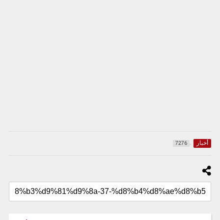
أخبار
7276