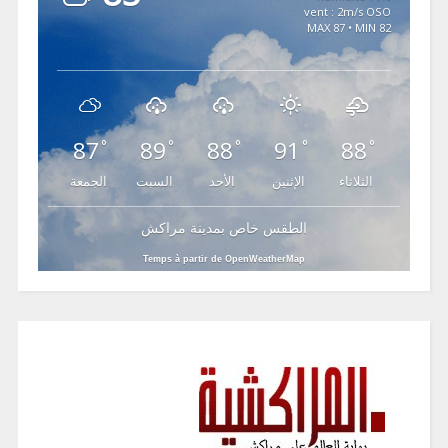
vent : 2m/s OSO
MAX 87 • MIN 82
87
89
88
91
88
°
°
°
°
°
الثلاثاء
الإثنين
الأحد
السبت
الجمعة
الطقس خاص بمدينة مراكش
Temps à partir de OpenWeatherMap