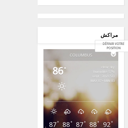
مراكش
DÉFINIR VOTRE
POSITION
COLUMBUS
86
clear sky
°
57% humidité
vent : 2m/s SO
MAX 87 • MIN 83
87
88
87
88
92
°
°
°
°
°