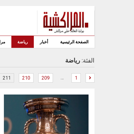
الصفحة الرئيسية
أخبار
رياضة
مرا
الفئة:
رياضة
…
211
210
209
1