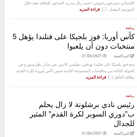
للإسباني سيرخيو راموس، عميد ريال مدريد السابق، للتعاقد معه خلال
الموسم المقبل . [...]
قراءة المزيد
رياضة
كأس أوربا: فوز بلجيكا على فنلندا يؤهل 5
منتخبات دون أن يلعبوا
المراكشية
21/06/2021
منح فوز بلجيكا على فنلندا بهدفين نظيفين الاثنين في سان بطرسبورغ في
الجولة الثالثة من منافسات المجموعة الثانية ضمن كأس اوروبا لكرة القدم،
بطاقة التأهل [...]
قراءة المزيد
رياضة
رئيس نادي برشلونة لا زال يحلم
ب”دوري السوبر لكرة القدم” المثير
للجدال
المراكشية
21/06/2021