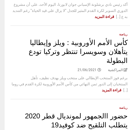
أكد رئيس نادي برشلونة الإسباني جوان لابورتا، اليوم الأحد، على أن مشروع
الدوري السوبر لكرة القدم المثير للجدل "لا يزال على قيد الحياة" رغم التنديد
به ع [...]
قراءة المزيد
رياضة
كأس الأمم الأوروبية : ويلز وإيطاليا
يتأهلان وسويسرا تنتظر وتركيا تودع
البطولة
المراكشية
21/06/2021
برغم فوز المنتخب الإيطالي على منتخب ويلز بهدف نظيف، تأهل
المنتخبان إلى الدور ثمن النهائي من كأس الأمم الأوروبية لكرة القدم في روما
[...]
قراءة المزيد
رياضة
حضور االجمهور لمونديال قطر 2020
يتطلب التلقيح ضد كوفيد19