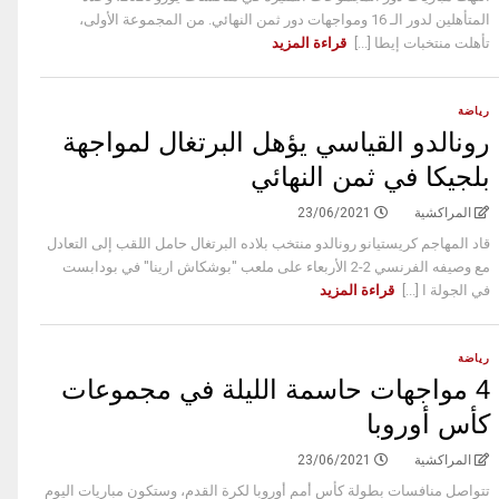
المتأهلين لدور الـ 16 ومواجهات دور ثمن النهائي. من المجموعة الأولى،
تأهلت منتخبات إيطا [...]
قراءة المزيد
رياضة
رونالدو القياسي يؤهل البرتغال لمواجهة
بلجيكا في ثمن النهائي
المراكشية
23/06/2021
قاد المهاجم كريستيانو رونالدو منتخب بلاده البرتغال حامل اللقب إلى التعادل
مع وصيفه الفرنسي 2-2 الأربعاء على ملعب "بوشكاش ارينا" في بودابست
في الجولة ا [...]
قراءة المزيد
رياضة
4 مواجهات حاسمة الليلة في مجموعات
كأس أوروبا
المراكشية
23/06/2021
تتواصل منافسات بطولة كأس أمم أوروبا لكرة القدم، وستكون مباريات اليوم