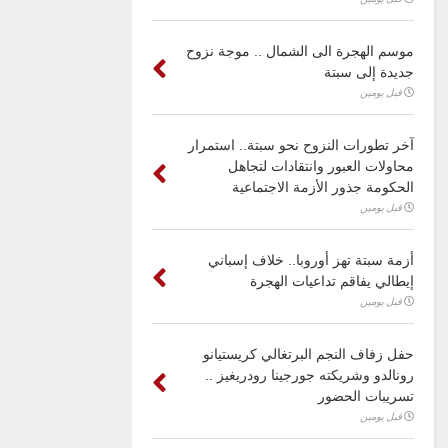
موسم الهجرة الى الشمال .. موجة نزوح
جديدة إلى سبتة
قبل يومين
آخر تطورات النزوح نحو سبتة.. استمرار
محاولات العبور وانتقادات لتجاهل
الحكومة جذور الأزمة الاجتماعية
قبل يومين
أزمة سبتة تهز أوروبا.. خلاف إسباني
إيطالي يفاقم تداعيات الهجرة
قبل يومين
حفل زفاف النجم البرتغالي كريستيانو
رونالدو وشريكته جورجينا رودريغيز ..
تسريبات الحضور
قبل يومين