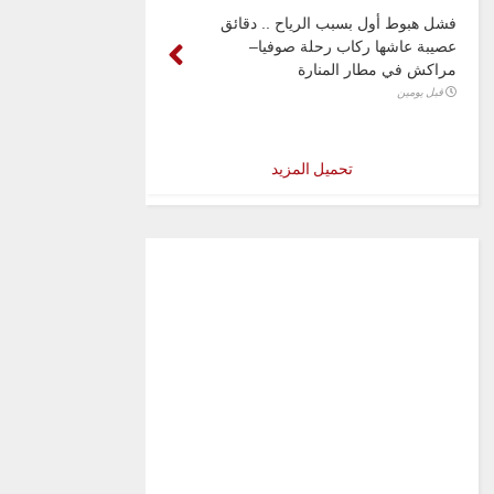
فشل هبوط أول بسبب الرياح .. دقائق
عصيبة عاشها ركاب رحلة صوفيا–
مراكش في مطار المنارة
قبل يومين
تحميل المزيد