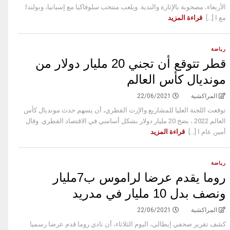
الأربعاء، مصحوبة بالإثارة والندية. ويلعب منتخب سلوفاكيا مع إسبانيا، وبولندا
مع ا [...]
قراءة المزيد
رياضة
قطر تتوقع أن تجني 20 مليار دولار من
مونديال كأس العالم
المراكشية
22/06/2021
توقعت اللجنة العليا للمشاريع والإرث القطري، أن يسهم حدث مونديال كأس
العالم 2022 ، بضخ 20 مليار دولار بشكل أساسي في الاقتصاد القطري. وقال
أمين عام ا [...]
قراءة المزيد
رياضة
روما يقدم عرضا لراموس ب7مليار
ونصف بدل 10 مليار في مدريد
المراكشية
22/06/2021
كشف تقرير صحفي إيطالي، اليوم الثلاثاء، أن نادي روما قدم عرضا رسميا