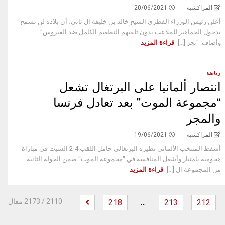
المراكشية
20/06/2021
أعلن رئيس الوزراء القطري الشيخ خالد بن خليفة آل ثاني، أن بلاده لن تسمح
بدخول الجماهير للملاعب بدون تلقيهم التطعيم الكامل ضد الفيروس".
وأضاف: "نجر [...]
قراءة المزيد
رياضة
انتصار ألمانيا على البرتغال تشعل
“مجموعة الموت” بعد تعادل فرنسا
والمجر
المراكشية
19/06/2021
أسقط المنتخب الألماني نظيره البرتغالي حامل اللقب 4-2 السبت في مباراة
هجومية بامتياز وأشعل المنافسة في "مجموعة الموت" ضمن الجولة الثانية
من المجموعة ال [...]
قراءة المزيد
…
‫
2110
/ 2173 مقال
218
213
212