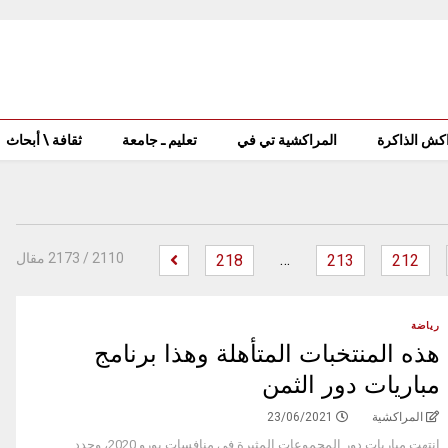
كش الذاكرة
المراكشية تي في
تعليم ـ جامعة
ثقافة \ أبحاث
…
‫
2110
/ 2173 مقال
218
213
212
رياضة
هذه المنتخبات المتأهلة وهذا برنامج
مباريات دور الثمن
المراكشية
23/06/2021
انتهت مباريات دور المجموعات المثيرة في منافسات يورو 2020، وحدد