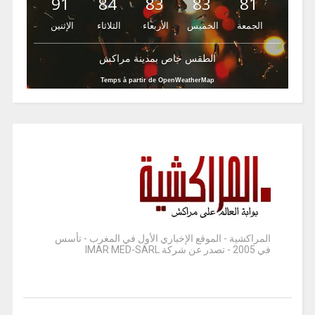
91
84
83
83
81
الجمعة
الخميس
الأربعاء
الثلاثاء
الإثنين
الطقس خاص بمدينة مراكش
Temps à partir de OpenWeatherMap
المراكشية - الموقع الإخباري الأول في المغرب - تأسس
في 2005 - تصدر عن شركة IMAR MED-SARL