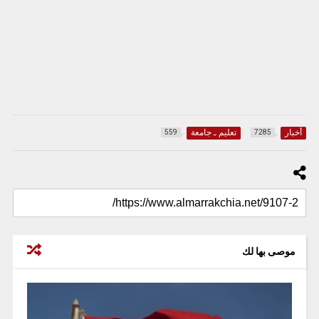
أخبار
تعليم ـ جامعة
559
7285
موصى بها لك