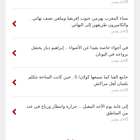
قبل يومين
نساء المغرب يهزمن جنوب إفريقيا ويبلغن نصف نهائي ..
والكاميرون طريقهن إلى النهائي
قبل يومين
في أجواء خاصة بعيدا عن الأضواء .. إبراهيم دياز يحتفل
بزواجه في اليونان
قبل يومين
جامع الفنا كما سمعها كولان/ 5.. حين كانت الساحة تتكلم
بلسان أهل مراكش
قبل يومين
إلى غاية يوم الأحد المقبل… حرارة وامطار ورياح في عدد
من المناطق
قبل يومين