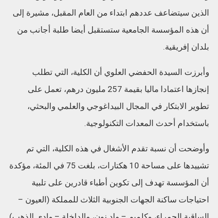
الذين سيتضاعف عددهم ابتداء من العام المقبل، مشيرة إلى
أن هذه المؤسسة الجامعية ستستقبل أيضا طلبة أجانب من
بلدان إفريقية.
وأبرزت السيدة الحفضي العلوي أن الكلية، التي تطلب
إنجازها اعتمادا ماليا بقيمة 257 مليون درهم، تعمل على
تطوير الابتكار في المجال البيداغوجي والعلمي والبحثي،
باستخدام أحدث المعدات التكنولوجية.
وأوضحت أن نسبة تقدم الأشغال في هذه الكلية، التي تم
تشييدها على مساحة 10 هكتارات، بلغت 75 في المئة، مؤكدة
أن المؤسسة تهدف إلى تكوين أطباء قادرين على تلبية
احتياجات ساكنة الجهات الجنوبية الثلاث للمملكة (العيون –
الساقية الحمراء، وكلميم – واد نون، والداخلة – وادي الذهب)