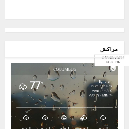
مراكش
DÉFINIR VOTRE
POSITION
COLUMBUS
77
light rain
°
87% humidité
vent : 4m/s O
MAX 79 • MIN 74
°
°
°
°
°