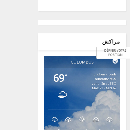
مراكش
DÉFINIR VOTRE
POSITION
COLUMBUS
69
broken clouds
°
96% humidité
vent : 2m/s SSO
MAX 71 • MIN 67