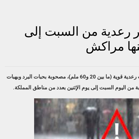
ار رعدية من السبت إلى
نها مراكش
أفادت المديرية العامة للأرصاد الجوية بأن زخات رعدية قوية (ما بين 20 و60 ملم)، مصحوبة بحبات البرد وبهبات