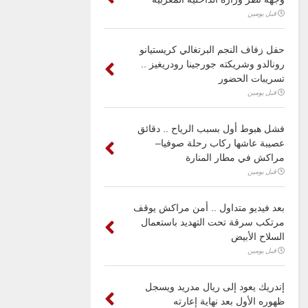
قبل يومين
حفل زفاف النجم البرتغالي كريستيانو
رونالدو وشريكته جورجينا رودريغيز ..
تسريبات الحضور
قبل يومين
فشل هبوط أول بسبب الرياح .. دقائق
عصيبة عاشها ركاب رحلة صوفيا–
مراكش في مطار المنارة
قبل يومين
بعد فيديو متداول .. أمن مراكش يوقف
مرتكب سرقة تحت التهديد باستعمال
السلاح الأبيض
قبل يومين
إندريك يعود إلى ريال مدريد ويسجل
ظهوره الأول بعد نهاية إعارته