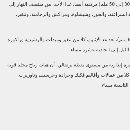
وسجلت المديرية أن هذه الزخات الرعدية (من 30 إلى 50 ملم) مرتقبة أيضا، غدا الأحد، من منتصف النهار إلى
ة السراغنة، والحوز، وشيشاوة، ومراكش والرحامنة، وتنغير،
كما يرتقب أن تهم الظاهرة ذاتها (من 40 إلى 60 ملم)، بعد غد الإثنين، كلا من تنغير وميدلت والرشيدية وزاكورة
ليل إلى الحادية عشرة مساء .
رة إنذارية من مستوى يقظة برتقالي، أن هبات رياح محليا قوية
 الإثنين، كلا من عمالات وأقاليم فكيك وجرادة وجرسيف وتاوريرت
التاسعة مساء.