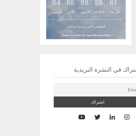
84
88
88
88
81
°
°
°
°
°
الأربعاء
الثلاثاء
الإثنين
الأحد
السبت
الطقس خاص بمدينة مراكش
Temps à partir de OpenWeatherMap
راك في النشرة البريدية