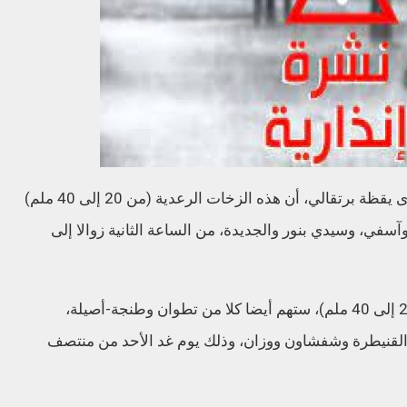
وأوضحت المديرية، في نشرة إنذارية من مستوى يقظة برتقالي، أن هذه الزخات الرعدية (من 20 إلى 40 ملم)
آسفي، وسيدي بنور والجديدة، من الساعة الثانية زوالا إلى
وأضاف المصدر ذاته، أن الظاهرة نفسها (من 20 إلى 40 ملم)، ستهم أيضا كلا من تطوان وطنجة-أصيلة،
القنيطرة وشفشاون ووزان، وذلك يوم غد الأحد من منتصف