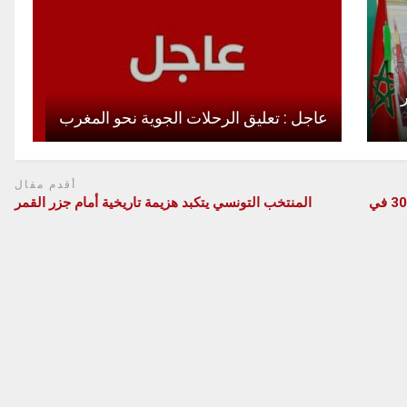
عاجل : تعليق الرحلات الجوية نحو المغرب
أقدم مقال
أرقام قياسية لمطارات المغرب … ومراكش زائد 30,62 في
المنتخب التونسي يتكبد هزيمة تاريخية أمام جزر القمر