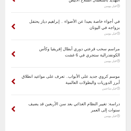
التهديد باستعمال السلاح الأبيض
قبل يومين
في أجواء خاصة بعيدا عن الأضواء .. إبراهيم دياز يحتفل
بزواجه في اليونان
قبل يومين
مراسم سحب قرعتي دوري أبطال إفريقيا وكأس
الكونفدرالية ستجري في 6 غشت
قبل يومين
موسم كروي جديد على الأبواب.. تعرف على مواعيد انطلاق
أبرز الدوريات والبطولات العالمية
قبل ساعتين
دراسة: تغيير النظام الغذائي بعد سن الأربعين قد يضيف
سنوات إلى العمر
قبل يومين