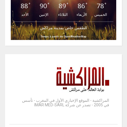
88
90
89
86
78
°
°
°
°
°
الخميس
الأربعاء
الثلاثاء
الإثنين
الأحد
الطقس خاص بمدينة مراكش
Temps à partir de OpenWeatherMap
المراكشية - الموقع الإخباري الأول في المغرب - تأسس
في 2005 - تصدر عن شركة IMAR MED-SARL