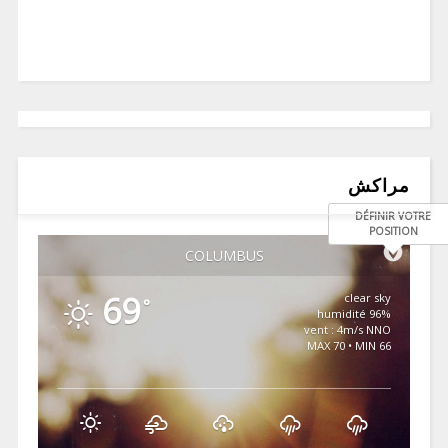
مراكش
DÉFINIR VOTRE
POSITION
COLUMBUS
69
clear sky
°
96% humidité
vent : 4m/s NNO
MAX 70 • MIN 66