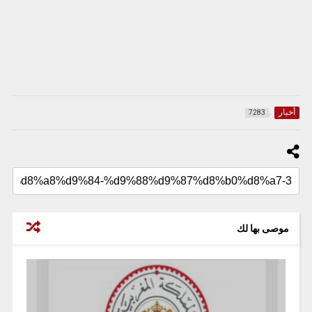
أخبار
7283
موصى بها لك