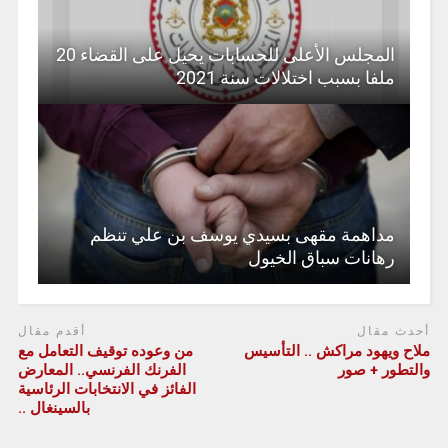
المجلس الأعلى للحسابات يحيل على القضاء 20
ملفا بسبب اختلالات سنة 2021
مداهمة مقهى بسيدي يوسف بن علي تنظم
رهانات سباق الخيول
أحدث مقال
أقدم مقال
ملاح ويهود مراكش .. التأسيس
من وعوده توقيف التعامل مع
والتطور + صور
الفرنك الفرنسي.. المعارض
الفائز في الانتخابات الرئاسية
بالسينغال ..