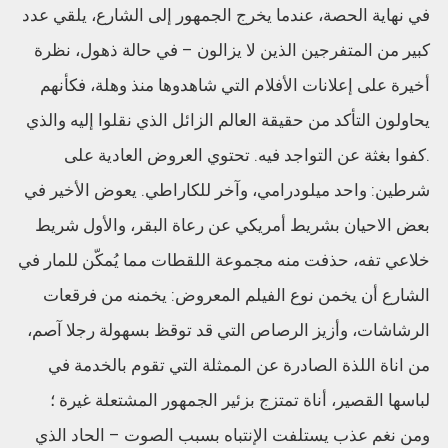
في نهاية الحصة، عندما يخرج الجمهور إلى الشارع، يلقي عدد
كبير من المتفرجين الذين لا يزالون – في حالة ذهول، نظرة
أخيرة على إعلانات الأفلام التي شاهدوها منذ وهلة، فكأنهم
يحاولون التأكد من حقيقة العالم الزائل الذي نقلوا إليه والذي
.كفوا بغثة عن التواجد فيه. تحتوي العروض العادية على
شرطين: واحد ميلودرامي، وآخر للكاراطي. يعوض الأخير في
بعض الاحيان بشريط أمريكي عن رعاة البقر، والأول شريط
خلاعي تفه، حذفت منه مجموعة اللقطات مما يُمكّن للمار في
الشارع أن يخمن نوع الفيلم المعروض: يخمنه من فرقعات
الرشاشات، وأزيز الرصاص التي قد توقظ بسهولة رجلا آصم،
من اناة اللذة الصادرة عن الممثلة التي تقوم بالخدمة في
لباسها القصير، أناة تمتزج بزئير الجمهور المشتعلة غيرة ؛
ومن نغم عذب يستلفت الإنتباه بسبب الصوت – الحاد الذي