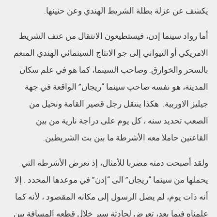
يكشف عن عزلة بطلة الشريط الهندي وعن حنينها.
أما رواد سينما إدن، فيستطيعون الانتقال من عنف الشريط
الامريكي أو التيواني إلى جو الانتاج السينمائي الهندي المنعم
بالسحر والخوارق. وصاحب السينما، كما هو في علم سكان
المدينة، هو نفسه صاحب سينما “ريجان” الواقعة في جهة
جيليز الاوربية. هكذا ينتقل رجل قصير القامة ونحيل من
الصعب تحديد سنه ، كل يوم على دراجة نارية من بين
القاعتين حاملا معه الأشرطة ما بين بث الشريطين.
ولقد أصبحت دمته مضربا للأمثال، إذ تعرض الأشرطة التي
يحملها من سينما “ريجان” الى “إدن” في موعدها المحدد . إلا
أنه ذات يوم، لم يصل الرسول إلى مكانه المقصود ، لأنه كما
علمناه فيما بعد، تعرض لحادثة سير خلال قطعه المسافة بين