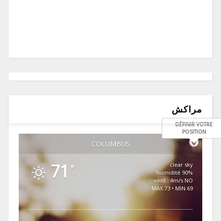
مراكش
DÉFINIR VOTRE
POSITION
COLUMBUS
71
clear sky
°
90% humidité
vent : 4m/s NO
MAX 73 • MIN 69