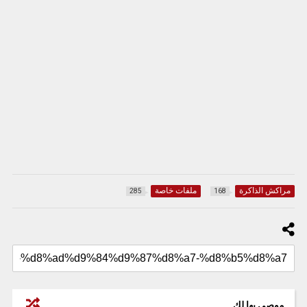
مراكش الذاكرة
ملفات خاصة
285
168
موصى بها لك