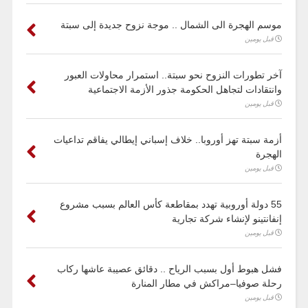
موسم الهجرة الى الشمال .. موجة نزوح جديدة إلى سبتة
قبل يومين
آخر تطورات النزوح نحو سبتة.. استمرار محاولات العبور
وانتقادات لتجاهل الحكومة جذور الأزمة الاجتماعية
قبل يومين
أزمة سبتة تهز أوروبا.. خلاف إسباني إيطالي يفاقم تداعيات
الهجرة
قبل يومين
55 دولة أوروبية تهدد بمقاطعة كأس العالم بسبب مشروع
إنفانتينو لإنشاء شركة تجارية
قبل يومين
فشل هبوط أول بسبب الرياح .. دقائق عصيبة عاشها ركاب
رحلة صوفيا–مراكش في مطار المنارة
قبل يومين