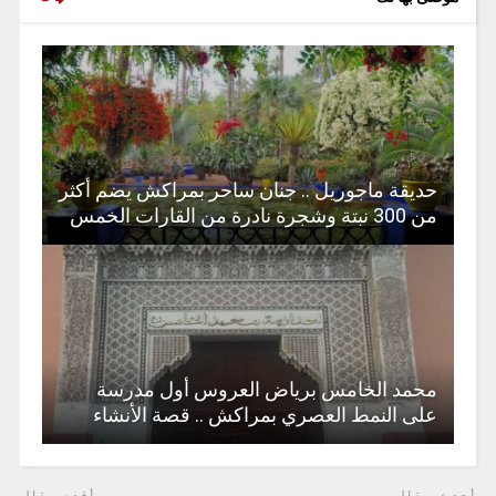
حديقة ماجوريل .. جنان ساحر بمراكش يضم أكثر
من 300 نبتة وشجرة نادرة من القارات الخمس
محمد الخامس برياض العروس أول مدرسة
على النمط العصري بمراكش .. قصة الأنشاء