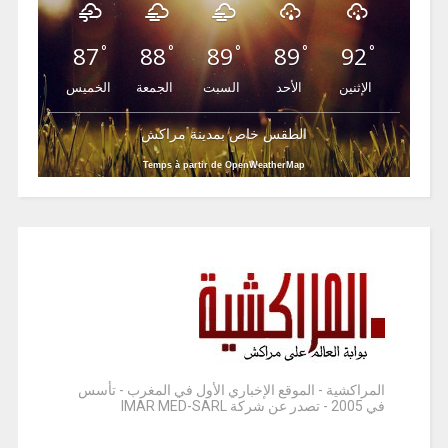
87
88
89
89
92
°
°
°
°
°
الإثنين
الأحد
السبت
الجمعة
الخميس
الطقس خاص بمدينة مراكش
Temps à partir de OpenWeatherMap
المراكشية - الموقع الإخباري الأول في المغرب - تأسس
في 2005 - تصدر عن شركة IMAR MED-SARL