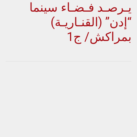
يـرصـد فـضـاء سينما
“إدن” (القنـاريـة)
بمراكش/ ج1