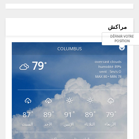
مراكش
DÉFINIR VOTRE
POSITION
COLUMBUS
79
overcast clouds
°
89% humidité
vent : 5m/s O
MAX 80 • MIN 78
87
89
91
89
79
°
°
°
°
°
الأربعاء
الثلاثاء
الإثنين
الأحد
السبت
الطقس خاص بمدينة مراكش