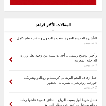
المقالات الأكثر قراءة
التأشيرة الجديدة للعمرة: متعددة الدخول وصلاحية عام كامل
قبل يومين
وأخيرا توضيح رسمي .. أحداث سبتة من وجهة نظر وزارة
الداخلية المغربية
قبل يومين
حفل زفاف النجم البرتغالي كريستيانو رونالدو وشريكته
جورجينا رودريغيز .. تسريبات الحضور
قبل يومين
فشل هبوط أول بسبب الرياح .. دقائق عصيبة عاشها ركاب
رحلة صوفيا–مراكش في مطار المنارة