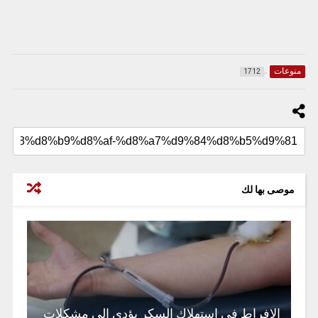
منوعات
1712
موصى بها لك
الإفراط في استهلاك السكر يؤدي إلى مشكلات