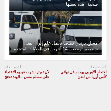
صحية ..هذه بعضها
مسلح يرتدي قميصا يحمل علم إيران يقتل
شخصين ويصيب 14 آخرين في الولايات المتحدة
أحدث مقال
أقدم مقال
الاتحاد الأوربي يهدد بنقل نهائي
لأن تويتر نشرت فيديو الاعتداء
كأس أوربا من لندن
على مسلم مسن …الهند تحتج