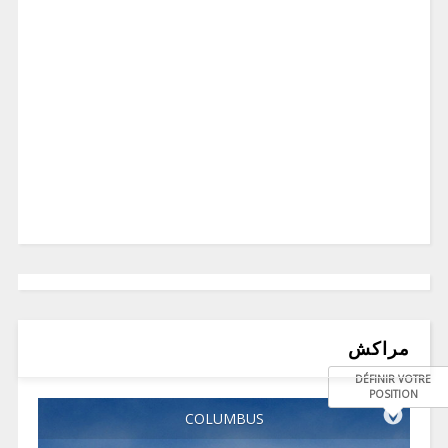
مراكش
DÉFINIR VOTRE
POSITION
COLUMBUS