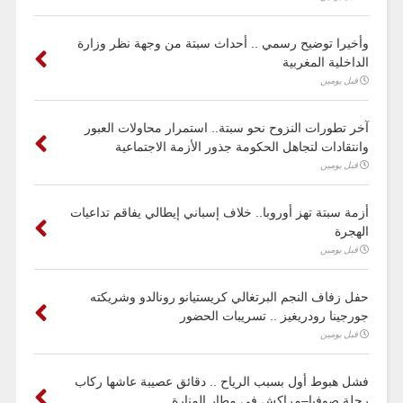
وأخيرا توضيح رسمي .. أحداث سبتة من وجهة نظر وزارة
الداخلية المغربية
قبل يومين
آخر تطورات النزوح نحو سبتة.. استمرار محاولات العبور
وانتقادات لتجاهل الحكومة جذور الأزمة الاجتماعية
قبل يومين
أزمة سبتة تهز أوروبا.. خلاف إسباني إيطالي يفاقم تداعيات
الهجرة
قبل يومين
حفل زفاف النجم البرتغالي كريستيانو رونالدو وشريكته
جورجينا رودريغيز .. تسريبات الحضور
قبل يومين
فشل هبوط أول بسبب الرياح .. دقائق عصيبة عاشها ركاب
رحلة صوفيا–مراكش في مطار المنارة