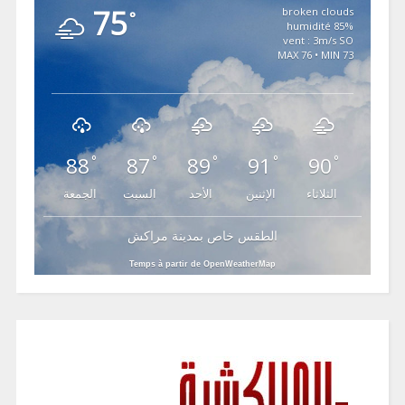
75
broken clouds
°
85% humidité
vent : 3m/s SO
MAX 76 • MIN 73
88
87
89
91
90
°
°
°
°
°
الثلاثاء
الإثنين
الأحد
السبت
الجمعة
الطقس خاص بمدينة مراكش
Temps à partir de OpenWeatherMap