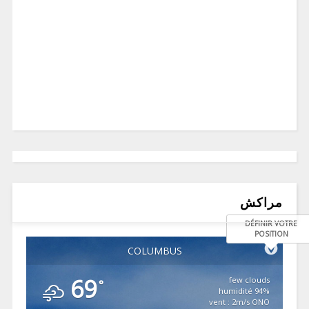
مراكش
DÉFINIR VOTRE
POSITION
COLUMBUS
69
few clouds
°
94% humidité
vent : 2m/s ONO