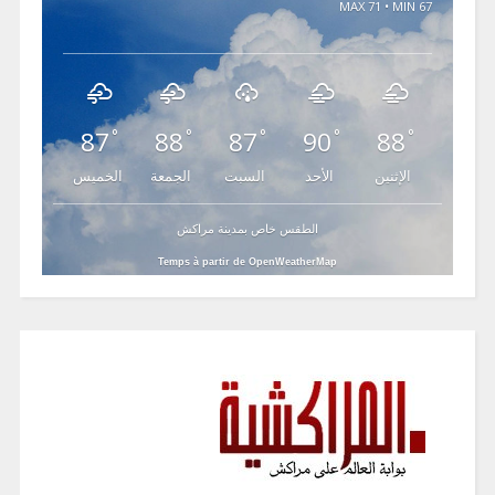
MAX 71 • MIN 67
87
88
87
90
88
°
°
°
°
°
الإثنين
الأحد
السبت
الجمعة
الخميس
الطقس خاص بمدينة مراكش
Temps à partir de OpenWeatherMap