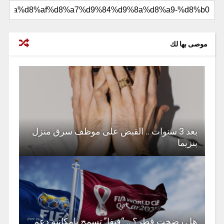
موصى بها لك
بعد 3 سنوات .. القبض على موظف سرق منزل
بنزيما
هل رضخت قطر؟ .. “فيفا” تسمح بإمكانية دعم