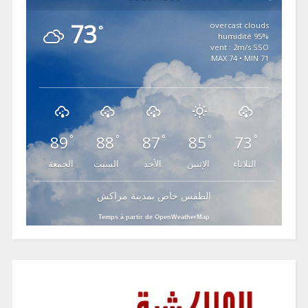
73
overcast clouds
°
95% humidité
vent : 2m/s SSO
MAX 74 • MIN 71
89
88
87
85
73
°
°
°
°
°
الثلاثاء
الإثنين
الأحد
السبت
الجمعة
الطقس خاص بمدينة مراكش
Temps à partir de OpenWeatherMap