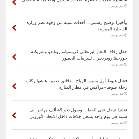
قبل يومين
وأخيرا توضيح رسمي .. أحداث سبتة من وجهة نظر وزارة
الداخلية المغربية
قبل يومين
حفل زفاف النجم البرتغالي كريستيانو رونالدو وشريكته
جورجينا رودريغيز .. تسريبات الحضور
قبل يومين
فشل هبوط أول بسبب الرياح .. دقائق عصيبة عاشها ركاب
رحلة صوفيا–مراكش في مطار المنارة
قبل يومين
فنلندا تدخل على الخط .. وصول نحو 49 ألف مهاجر إلى
سبتة في يوم واحد يشعل خلافات داخل الاتحاد الأوروبي
قبل يومين
بعد فيديو متداول .. أمن مراكش يوقف مرتكب سرقة تحت