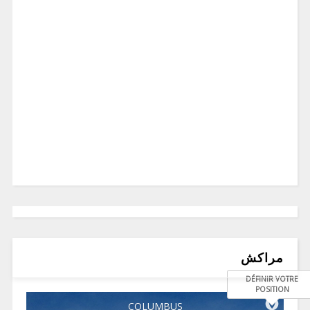
مراكش
DÉFINIR VOTRE
POSITION
COLUMBUS