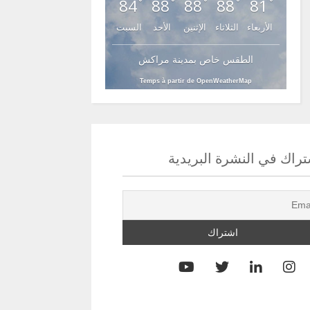
84
88
88
88
81
°
°
°
°
°
الأربعاء
الثلاثاء
الإثنين
الأحد
السبت
الطقس خاص بمدينة مراكش
Temps à partir de OpenWeatherMap
راك في النشرة البريدية