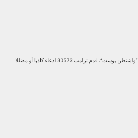
ووفقا لقاعدة بيانات Fact Checker في صحيفة “واشنطن بوست”، قدم ترامب 30573 ادعاء كاذبا أو مضللا