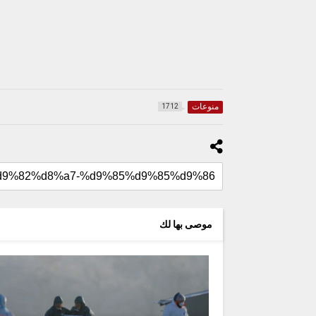
منوعات
1712
موصى بها لك