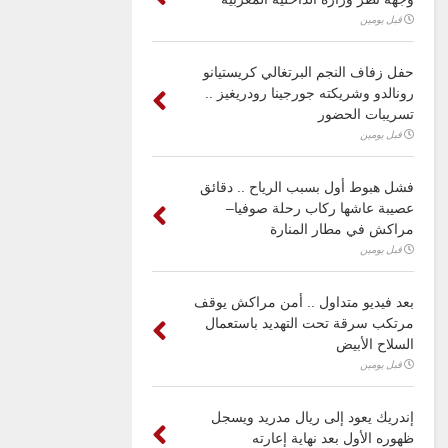
قبل يومين
حفل زفاف النجم البرتغالي كريستيانو
رونالدو وشريكته جورجينا رودريغيز ..
تسريبات الحضور
قبل يومين
فشل هبوط أول بسبب الرياح .. دقائق
عصيبة عاشها ركاب رحلة صوفيا–
مراكش في مطار المنارة
قبل يومين
بعد فيديو متداول .. أمن مراكش يوقف
مرتكب سرقة تحت التهديد باستعمال
السلاح الأبيض
قبل يومين
إندريك يعود إلى ريال مدريد ويسجل
ظهوره الأول بعد نهاية إعارته