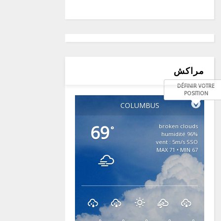
مراكش
DÉFINIR VOTRE
POSITION
COLUMBUS
69
broken clouds
°
96% humidité
vent : 5m/s SSO
MAX 71 • MIN 67