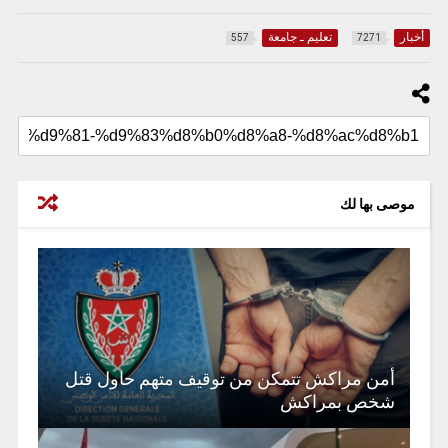
أخبار
تعليم ـ جامعة
557
7271
موصى بها لك
أمن مراكش تتمكن من توقيف متهم حاول قتل
شخص بمراكش