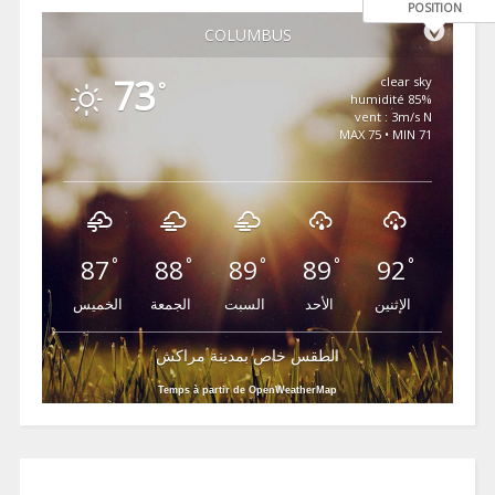
POSITION
COLUMBUS
73
clear sky
°
85% humidité
vent : 3m/s N
MAX 75 • MIN 71
87
88
89
89
92
°
°
°
°
°
الإثنين
الأحد
السبت
الجمعة
الخميس
الطقس خاص بمدينة مراكش
Temps à partir de OpenWeatherMap