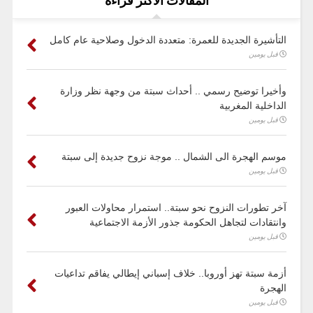
المقالات الأكثر قراءة
التأشيرة الجديدة للعمرة: متعددة الدخول وصلاحية عام كامل
قبل يومين
وأخيرا توضيح رسمي .. أحداث سبتة من وجهة نظر وزارة
الداخلية المغربية
قبل يومين
موسم الهجرة الى الشمال .. موجة نزوح جديدة إلى سبتة
قبل يومين
آخر تطورات النزوح نحو سبتة.. استمرار محاولات العبور
وانتقادات لتجاهل الحكومة جذور الأزمة الاجتماعية
قبل يومين
أزمة سبتة تهز أوروبا.. خلاف إسباني إيطالي يفاقم تداعيات
الهجرة
قبل يومين