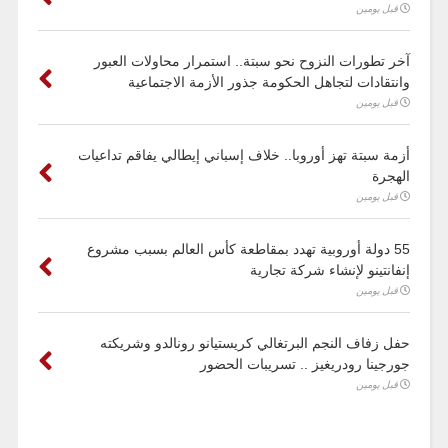
قبل يومين
آخر تطورات النزوح نحو سبتة.. استمرار محاولات العبور
وانتقادات لتجاهل الحكومة جذور الأزمة الاجتماعية
قبل يومين
أزمة سبتة تهز أوروبا.. خلاف إسباني إيطالي يفاقم تداعيات
الهجرة
قبل يومين
55 دولة أوروبية تهدد بمقاطعة كأس العالم بسبب مشروع
إنفانتينو لإنشاء شركة تجارية
قبل يومين
حفل زفاف النجم البرتغالي كريستيانو رونالدو وشريكته
جورجينا رودريغيز .. تسريبات الحضور
قبل يومين