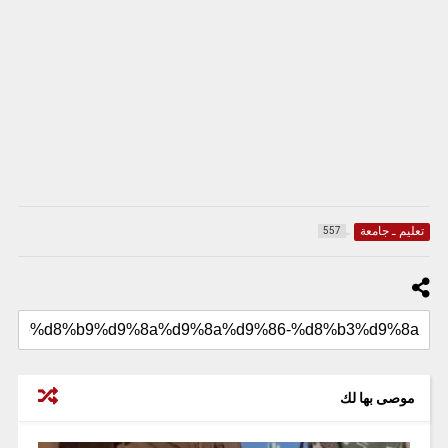
تعليم ـ جامعة
557
موصى بها لك