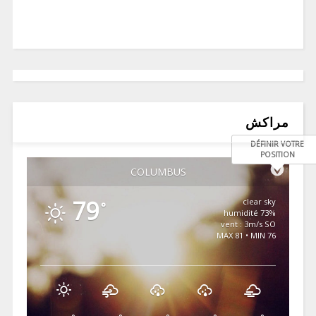
مراكش
DÉFINIR VOTRE
POSITION
COLUMBUS
79
clear sky
°
73% humidité
vent : 3m/s SO
MAX 81 • MIN 76