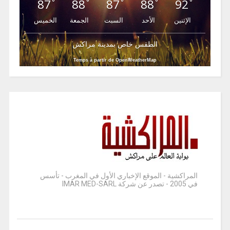
87
88
87
88
92
°
°
°
°
°
الإثنين
الأحد
السبت
الجمعة
الخميس
الطقس خاص بمدينة مراكش
Temps à partir de OpenWeatherMap
المراكشية - الموقع الإخباري الأول في المغرب - تأسس
في 2005 - تصدر عن شركة IMAR MED-SARL