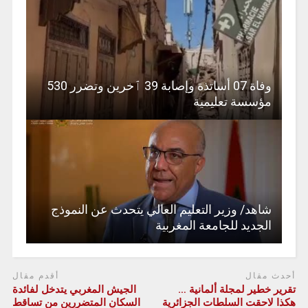
وفاة 07 أساتذة وإصابة 39 ٱخرين وتضرر 530
مؤسسة تعليمية
شاهد/ وزير التعليم العالي يتحدث عن النموذج
الجديد للجامعة المغربية
أحدث مقال
أقدم مقال
تقرير خطير لمجلة ألمانية …
الجيش المغربي يتدخل لفائدة
هكذا لاحقت السلطات الجزائرية
السكان المتضررين من تساقط