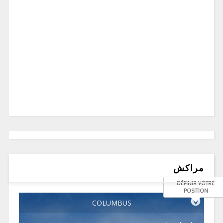
مراكش
DÉFINIR VOTRE
POSITION
COLUMBUS