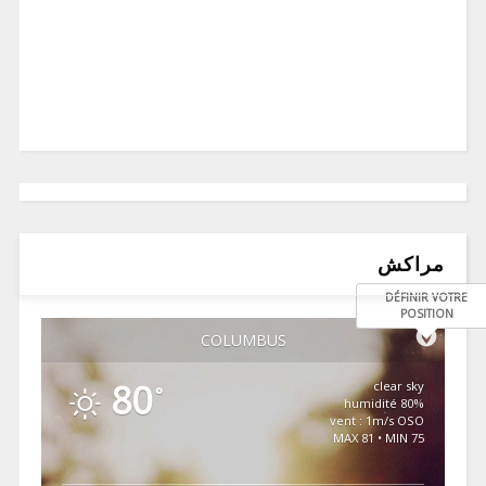
مراكش
DÉFINIR VOTRE
POSITION
COLUMBUS
80
clear sky
°
80% humidité
vent : 1m/s OSO
MAX 81 • MIN 75