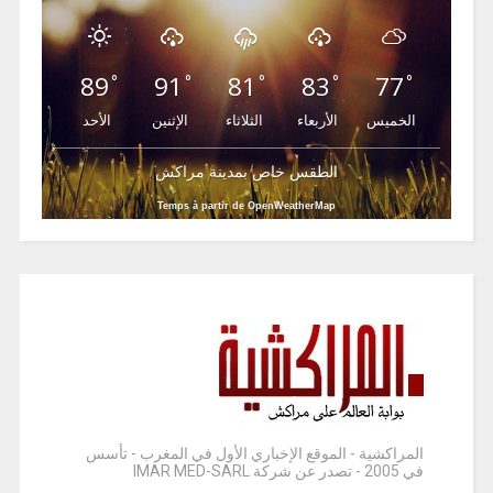
89
91
81
83
77
°
°
°
°
°
الخميس
الأربعاء
الثلاثاء
الإثنين
الأحد
الطقس خاص بمدينة مراكش
Temps à partir de OpenWeatherMap
المراكشية - الموقع الإخباري الأول في المغرب - تأسس
في 2005 - تصدر عن شركة IMAR MED-SARL