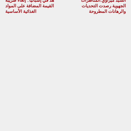
السيد ميراوي:المناظرات
هذ في إسبانيا.. إلغاء ضريبة
الجهوية رصدت التحديات
القيمة المضافة على المواد
والرهانات المطروحة
الغذائية الأساسية