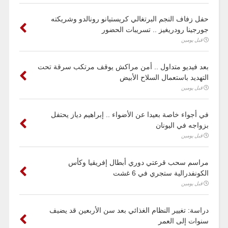
حفل زفاف النجم البرتغالي كريستيانو رونالدو وشريكته
جورجينا رودريغيز .. تسريبات الحضور
قبل يومين
بعد فيديو متداول .. أمن مراكش يوقف مرتكب سرقة تحت
التهديد باستعمال السلاح الأبيض
قبل يومين
في أجواء خاصة بعيدا عن الأضواء .. إبراهيم دياز يحتفل
بزواجه في اليونان
قبل يومين
مراسم سحب قرعتي دوري أبطال إفريقيا وكأس
الكونفدرالية ستجري في 6 غشت
قبل يومين
دراسة: تغيير النظام الغذائي بعد سن الأربعين قد يضيف
سنوات إلى العمر