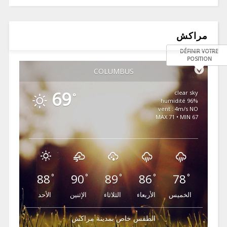
مراكش
DÉFINIR VOTRE
POSITION
COLUMBUS
69
clear sky
°
96% humidité
vent : 4m/s NO
MAX 71 • MIN 67
88
90
89
86
78
°
°
°
°
°
الخميس
الأربعاء
الثلاثاء
الإثنين
الأحد
الطقس خاص بمدينة مراكش