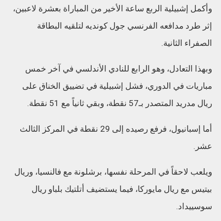
وأكمل إشبيلية الربع ساعة الأخير من المباراة بعشرة لاعبين،
إثر طرد مدافعه الفرنسي جول كونديه لتلقيه البطاقة
الصفراء الثانية.
وبهذا التعادل، وهو الرابع للنادي الأندلسي في آخر خمس
مباريات في الدوري، فشل إشبيلية في تضييق الخناق على
ريال مدريد المتصدر بـ57 نقطة، وبقي ثانياً مع 51 نقطة.
أما إسبانيول، فرفع رصيده إلى 29 نقطة في المركز الثالث
عشر.
ويلعب لاحقاً في المرحلة نفسها، برشلونة مع فالنسيا، وريال
بيتيس مع ريال مايوركا، فيما يستضيف أتلتيك بلباو ريال
سوسييداد.