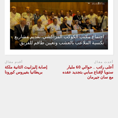
اجتماع مكتب الكوكب المراكشي: تقديم مشاريع
تكسية الملاعب بالعشب وتعيين طاقم للفريق
أحدث مقال
أقدم مقال
أعلى راتب .. حوالي 60 مليار
إصابة إليزابيث الثانية ملكة
سنويا لإقناع مبابي بتجديد عقده
بريطانيا بفيروس كورونا
مع سان جيرمان