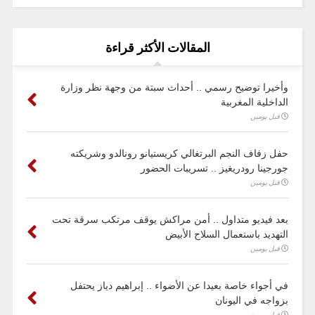
المقالات الأكثر قراءة
وأخيرا توضيح رسمي .. أحداث سبتة من وجهة نظر وزارة
الداخلية المغربية
قبل يومين
حفل زفاف النجم البرتغالي كريستيانو رونالدو وشريكته
جورجينا رودريغيز .. تسريبات الحضور
قبل يومين
بعد فيديو متداول .. أمن مراكش يوقف مرتكب سرقة تحت
التهديد باستعمال السلاح الأبيض
قبل يومين
في أجواء خاصة بعيدا عن الأضواء .. إبراهيم دياز يحتفل
بزواجه في اليونان
قبل يومين