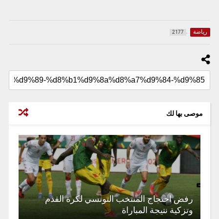
رياضة
2177
موصى بها لك
رفض احتجاج المنتخب التونسي لكرة القدم
وتزكية نتيجة المباراة