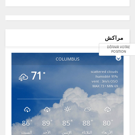
مراكش
DÉFINIR VOTRE
POSITION
COLUMBUS
71
scattered clouds
°
91% humidité
vent : 3m/s OSO
MAX 73 • MIN 69
86
89
85
88
80
°
°
°
°
°
الأربعاء
الثلاثاء
الإثنين
الأحد
السبت