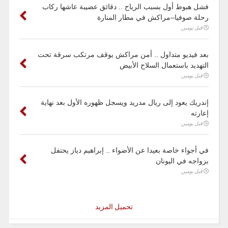
فشل هبوط أول بسبب الرياح .. دقائق عصيبة عاشها ركاب
رحلة صوفيا–مراكش في مطار المنارة
قبل يومين
بعد فيديو متداول .. أمن مراكش يوقف مرتكب سرقة تحت
التهديد باستعمال السلاح الأبيض
قبل يومين
إندريك يعود إلى ريال مدريد ويسجل ظهوره الأول بعد نهاية
إعارته
قبل يومين
في أجواء خاصة بعيدا عن الأضواء .. إبراهيم دياز يحتفل
بزواجه في اليونان
قبل يومين
تحميل المزيد