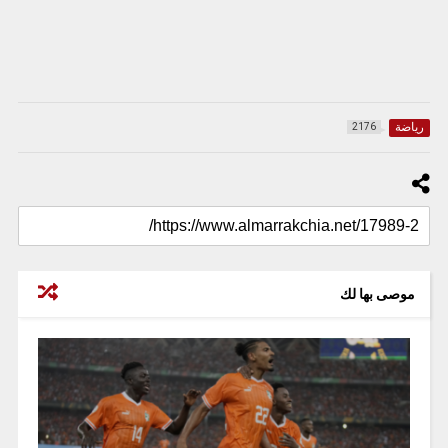
رياضة
2176
موصى بها لك