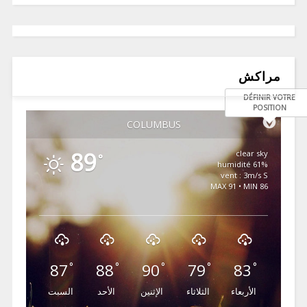
مراكش
DÉFINIR VOTRE
POSITION
COLUMBUS
89
clear sky
°
61% humidité
vent : 3m/s S
MAX 91 • MIN 86
87
88
90
79
83
°
°
°
°
°
الأربعاء
الثلاثاء
الإثنين
الأحد
السبت