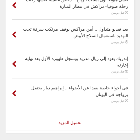
رحلة صوفيا–مراكش في مطار المنارة
قبل يومين
بعد فيديو متداول .. أمن مراكش يوقف مرتكب سرقة تحت
التهديد باستعمال السلاح الأبيض
قبل يومين
إندريك يعود إلى ريال مدريد ويسجل ظهوره الأول بعد نهاية
إعارته
قبل يومين
في أجواء خاصة بعيدا عن الأضواء .. إبراهيم دياز يحتفل
بزواجه في اليونان
قبل يومين
تحميل المزيد