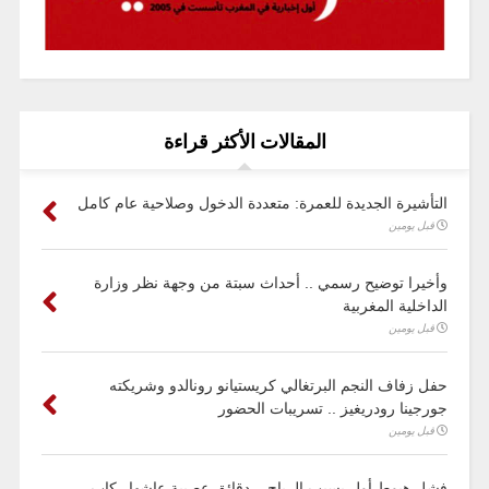
المقالات الأكثر قراءة
التأشيرة الجديدة للعمرة: متعددة الدخول وصلاحية عام كامل
قبل يومين
وأخيرا توضيح رسمي .. أحداث سبتة من وجهة نظر وزارة
الداخلية المغربية
قبل يومين
حفل زفاف النجم البرتغالي كريستيانو رونالدو وشريكته
جورجينا رودريغيز .. تسريبات الحضور
قبل يومين
فشل هبوط أول بسبب الرياح .. دقائق عصيبة عاشها ركاب