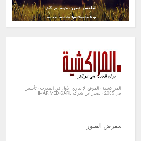
الطقس خاص بمدينة مراكش
Temps à partir de OpenWeatherMap
المراكشية - الموقع الإخباري الأول في المغرب - تأسس
في 2005 - تصدر عن شركة IMAR MED-SARL
معرض الصور