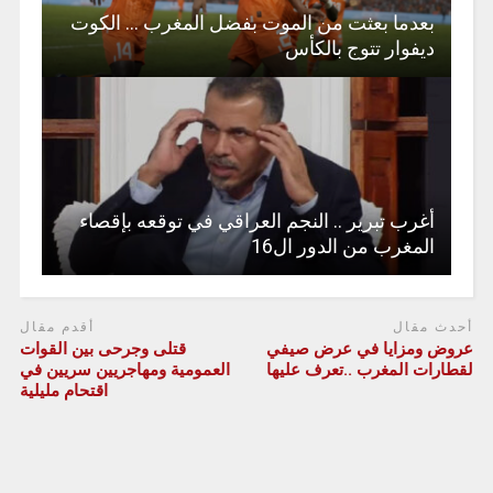
بعدما بعثت من الموت بفضل المغرب … الكوت
ديفوار تتوج بالكأس
أغرب تبرير .. النجم العراقي في توقعه بإقصاء
المغرب من الدور ال16
أحدث مقال
أقدم مقال
عروض ومزايا في عرض صيفي
قتلى وجرحى بين القوات
لقطارات المغرب ..تعرف عليها
العمومية ومهاجريين سريين في
اقتحام مليلية