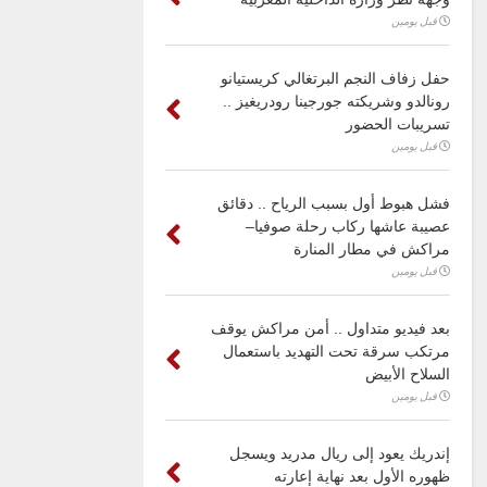
قبل يومين
حفل زفاف النجم البرتغالي كريستيانو
رونالدو وشريكته جورجينا رودريغيز ..
تسريبات الحضور
قبل يومين
فشل هبوط أول بسبب الرياح .. دقائق
عصيبة عاشها ركاب رحلة صوفيا–
مراكش في مطار المنارة
قبل يومين
بعد فيديو متداول .. أمن مراكش يوقف
مرتكب سرقة تحت التهديد باستعمال
السلاح الأبيض
قبل يومين
إندريك يعود إلى ريال مدريد ويسجل
ظهوره الأول بعد نهاية إعارته