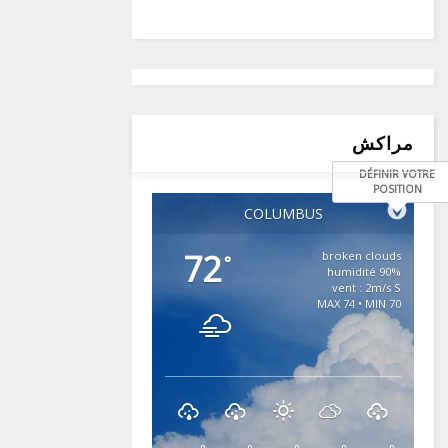
مراكش
DÉFINIR VOTRE
POSITION
COLUMBUS
72
broken clouds
°
90% humidité
vent : 2m/s S
MAX 74 • MIN 70