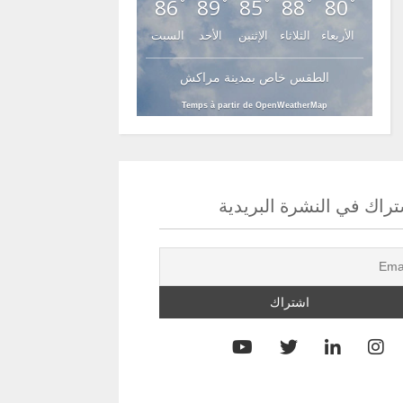
86
89
85
88
80
°
°
°
°
°
الأربعاء
الثلاثاء
الإثنين
الأحد
السبت
الطقس خاص بمدينة مراكش
Temps à partir de OpenWeatherMap
راك في النشرة البريدية