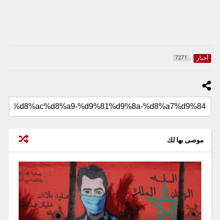
أخبار
7271
موصى بها لك