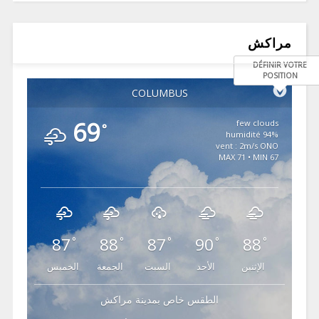
مراكش
DÉFINIR VOTRE
POSITION
COLUMBUS
69
few clouds
°
94% humidité
vent : 2m/s ONO
MAX 71 • MIN 67
87
88
87
90
88
°
°
°
°
°
الإثنين
الأحد
السبت
الجمعة
الخميس
الطقس خاص بمدينة مراكش