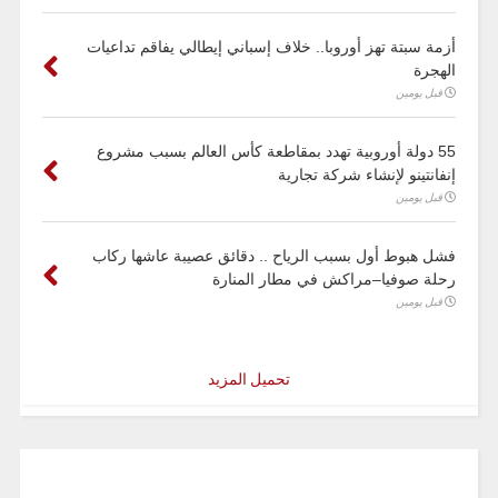
أزمة سبتة تهز أوروبا.. خلاف إسباني إيطالي يفاقم تداعيات
الهجرة
قبل يومين
55 دولة أوروبية تهدد بمقاطعة كأس العالم بسبب مشروع
إنفانتينو لإنشاء شركة تجارية
قبل يومين
فشل هبوط أول بسبب الرياح .. دقائق عصيبة عاشها ركاب
رحلة صوفيا–مراكش في مطار المنارة
قبل يومين
تحميل المزيد