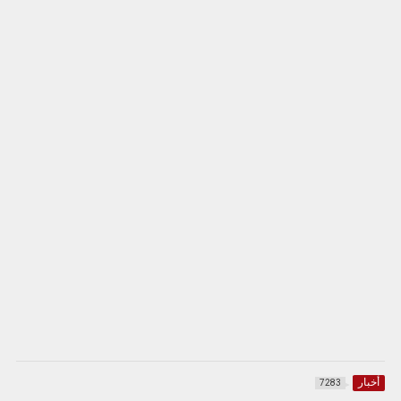
أخبار
7283