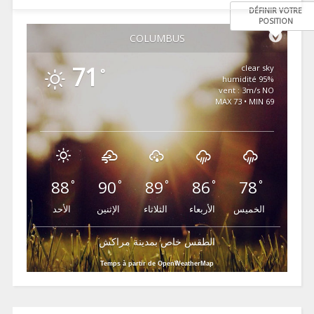
DÉFINIR VOTRE
POSITION
COLUMBUS
71
clear sky
°
95% humidité
vent : 3m/s NO
MAX 73 • MIN 69
88
90
89
86
78
°
°
°
°
°
الخميس
الأربعاء
الثلاثاء
الإثنين
الأحد
الطقس خاص بمدينة مراكش
Temps à partir de OpenWeatherMap