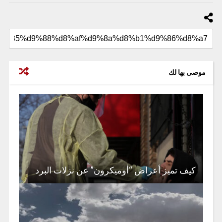
موصى بها لك
كيف تميز أعراض “أوميكرون” عن نزلات البرد