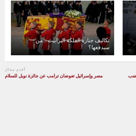
تكاليف جنازة الملكة اليزابيث .. من
سيدفعها؟
أقدم مقال
غضب
مصر وإسرائيل تعوضان ترامب عن جائزة نوبل للسلام