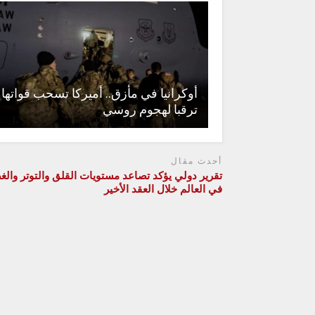
أوكرانيا في مأزق.. أميركا تسحب قواتها
ترقبا لهجوم روسي
أحدث مقال
تقرير دولي يؤكد تصاعد مستويات القلق والتوتر وال
في العالم خلال العقد الأخير