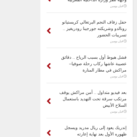
قبل يومين
حفل زفاف النجم البرتغالي كريستيانو
رونالدو وشريكته جورجينا رودريغيز ..
تسريبات الحضور
قبل يومين
فشل هبوط أول بسبب الرياح .. دقائق
عصيبة عاشها ركاب رحلة صوفيا–
مراكش في مطار المنارة
قبل يومين
بعد فيديو متداول .. أمن مراكش يوقف
مرتكب سرقة تحت التهديد باستعمال
السلاح الأبيض
قبل يومين
إندريك يعود إلى ريال مدريد ويسجل
ظهوره الأول بعد نهاية إعارته