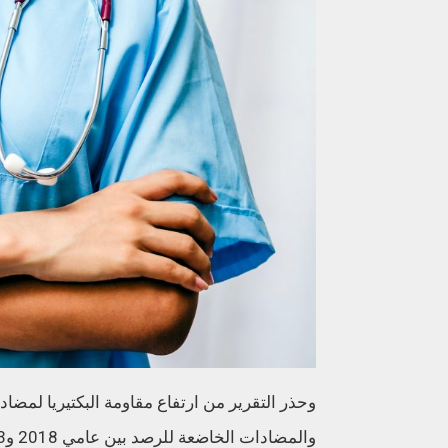
والمضادات الخاضعة للرصد بين عامي 2018 و2023، بمتوسط زيادة سنوية تتراوح بين 5% و15%.