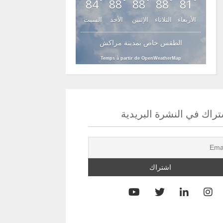
84
88
88
88
81
°
°
°
°
°
الأربعاء
الثلاثاء
الإثنين
الأحد
السبت
الطقس خاص بمدينة مراكش
Temps à partir de OpenWeatherMap
راك في النشرة البريدية