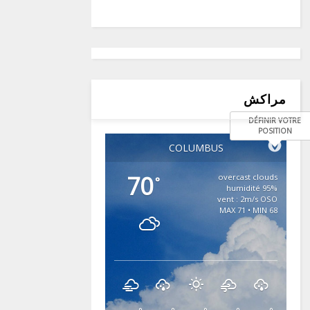
مراكش
DÉFINIR VOTRE
POSITION
COLUMBUS
70
overcast clouds
°
95% humidité
vent : 2m/s OSO
MAX 71 • MIN 68