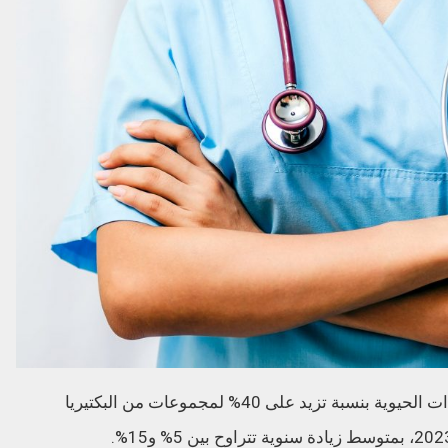
وحذر التقرير من ارتفاع مقاومة البكتيريا لمضادات الحيوية بنسبة تزيد على 40% لمجموعات من البكتيريا