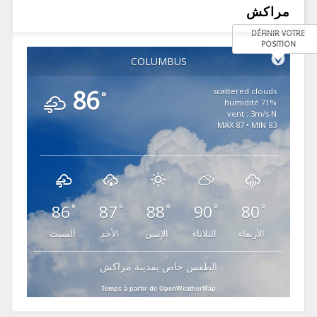
مراكش
DÉFINIR VOTRE
POSITION
COLUMBUS
86
scattered clouds
°
71% humidité
vent : 3m/s N
MAX 87 • MIN 83
86
87
88
90
80
°
°
°
°
°
الأربعاء
الثلاثاء
الإثنين
الأحد
السبت
الطقس خاص بمدينة مراكش
Temps à partir de OpenWeatherMap