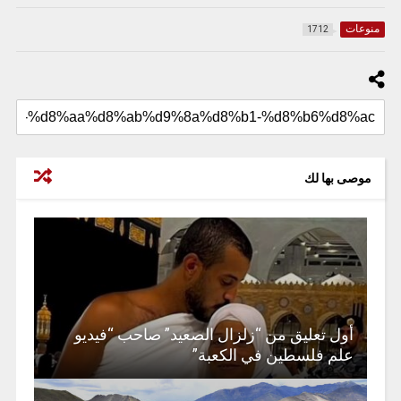
منوعات
1712
موصى بها لك
أول تعليق من “زلزال الصعيد” صاحب “فيديو
علم فلسطين في الكعبة”