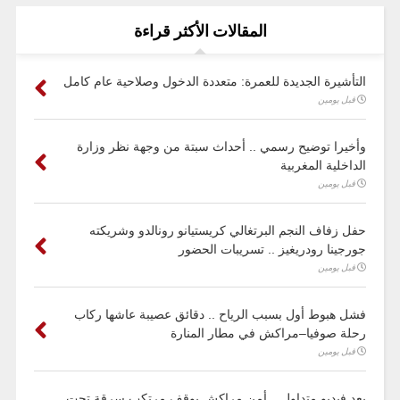
المقالات الأكثر قراءة
التأشيرة الجديدة للعمرة: متعددة الدخول وصلاحية عام كامل
قبل يومين
وأخيرا توضيح رسمي .. أحداث سبتة من وجهة نظر وزارة
الداخلية المغربية
قبل يومين
حفل زفاف النجم البرتغالي كريستيانو رونالدو وشريكته
جورجينا رودريغيز .. تسريبات الحضور
قبل يومين
فشل هبوط أول بسبب الرياح .. دقائق عصيبة عاشها ركاب
رحلة صوفيا–مراكش في مطار المنارة
قبل يومين
بعد فيديو متداول .. أمن مراكش يوقف مرتكب سرقة تحت