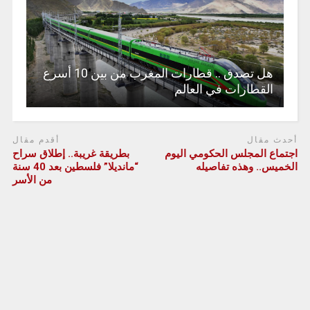
هل تصدق .. قطارات المغرب من بين 10 أسرع
القطارات في العالم
أحدث مقال
أقدم مقال
اجتماع المجلس الحكومي اليوم
بطريقة غريبة.. إطلاق سراح
الخميس.. وهذه تفاصيله
“مانديلا” فلسطين بعد 40 سنة
من الأسر