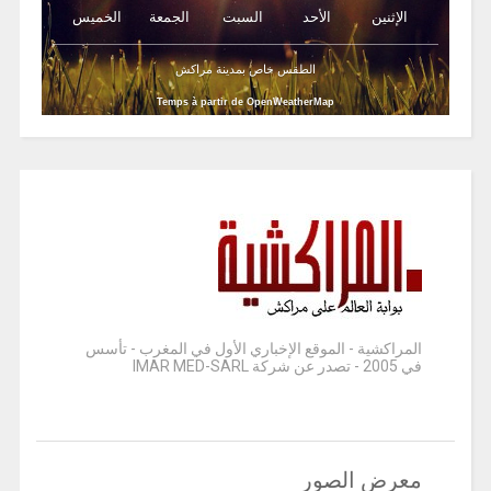
الإثنين
الأحد
السبت
الجمعة
الخميس
الطقس خاص بمدينة مراكش
Temps à partir de OpenWeatherMap
المراكشية - الموقع الإخباري الأول في المغرب - تأسس
في 2005 - تصدر عن شركة IMAR MED-SARL
معرض الصور