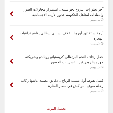
آخر تطورات النزوح نحو سبتة.. استمرار محاولات العبور
وانتقادات لتجاهل الحكومة جذور الأزمة الاجتماعية
قبل يومين
أزمة سبتة تهز أوروبا.. خلاف إسباني إيطالي يفاقم تداعيات
الهجرة
قبل يومين
حفل زفاف النجم البرتغالي كريستيانو رونالدو وشريكته
جورجينا رودريغيز .. تسريبات الحضور
قبل يومين
فشل هبوط أول بسبب الرياح .. دقائق عصيبة عاشها ركاب
رحلة صوفيا–مراكش في مطار المنارة
قبل يومين
تحميل المزيد