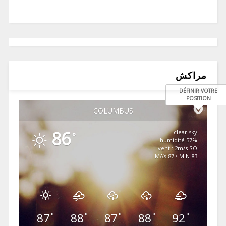
مراكش
DÉFINIR VOTRE
POSITION
COLUMBUS
86
clear sky
°
57% humidité
vent : 2m/s SO
MAX 87 • MIN 83
87
88
87
88
92
°
°
°
°
°