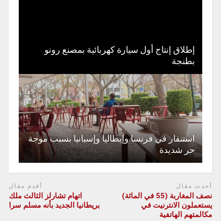
إطلاق إنتاج أول سيارة كهربائية بمصنع رونو
بطنجة
استنفار في فرنسا وإيطاليا وإسبانيا بسبب موجة
حر شديدة
أحدث مقال
أقدم مقال
نصف المغاربة (55 في المائة)
اتهام تشارلز الثالث ملك
يستعملون الانترنيت في
بريطانيا الجديد بأنه مسلم سرا
مكالمتهم الهاتفية