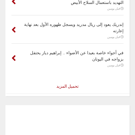
التهديد باستعمال السلاح الأبيض
قبل يومين
إندريك يعود إلى ريال مدريد ويسجل ظهوره الأول بعد نهاية
إعارته
قبل يومين
في أجواء خاصة بعيدا عن الأضواء .. إبراهيم دياز يحتفل
بزواجه في اليونان
قبل يومين
تحميل المزيد