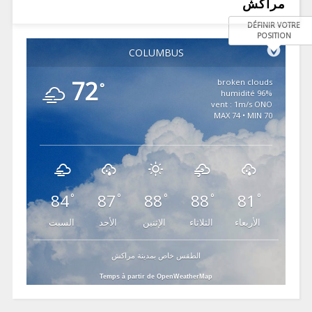
مراكش
DÉFINIR VOTRE
POSITION
COLUMBUS
72
broken clouds
°
96% humidité
vent : 1m/s ONO
MAX 74 • MIN 70
84
87
88
88
81
°
°
°
°
°
الأربعاء
الثلاثاء
الإثنين
الأحد
السبت
الطقس خاص بمدينة مراكش
Temps à partir de OpenWeatherMap