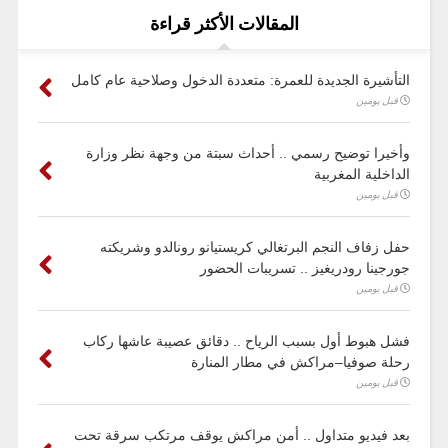
المقالات الأكثر قراءة
التأشيرة الجديدة للعمرة: متعددة الدخول وصلاحية عام كامل
قبل يومين
وأخيرا توضيح رسمي .. أحداث سبتة من وجهة نظر وزارة
الداخلية المغربية
قبل يومين
حفل زفاف النجم البرتغالي كريستيانو رونالدو وشريكته
جورجينا رودريغيز .. تسريبات الحضور
قبل يومين
فشل هبوط أول بسبب الرياح .. دقائق عصيبة عاشها ركاب
رحلة صوفيا–مراكش في مطار المنارة
قبل يومين
بعد فيديو متداول .. أمن مراكش يوقف مرتكب سرقة تحت