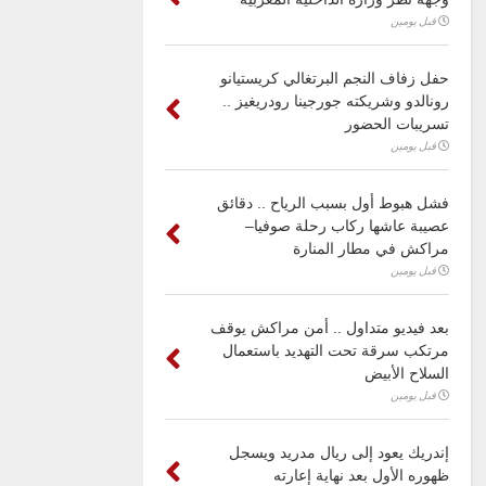
قبل يومين
حفل زفاف النجم البرتغالي كريستيانو
رونالدو وشريكته جورجينا رودريغيز ..
تسريبات الحضور
قبل يومين
فشل هبوط أول بسبب الرياح .. دقائق
عصيبة عاشها ركاب رحلة صوفيا–
مراكش في مطار المنارة
قبل يومين
بعد فيديو متداول .. أمن مراكش يوقف
مرتكب سرقة تحت التهديد باستعمال
السلاح الأبيض
قبل يومين
إندريك يعود إلى ريال مدريد ويسجل
ظهوره الأول بعد نهاية إعارته