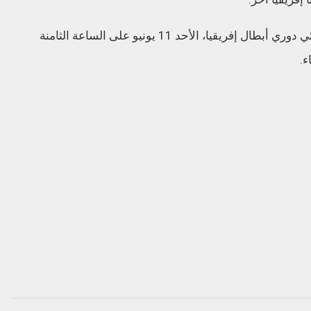
يشار إلى أن الوداد يستقبل الأهلي في إياب نهائي دوري أبطال إفريقيا، الأحد 11 يونيو على الساعة الثامنة
ء.