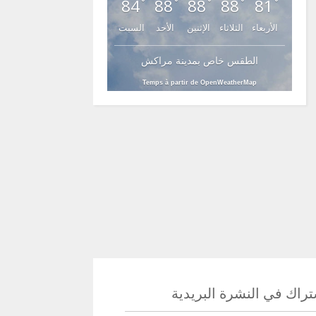
84
88
88
88
81
°
°
°
°
°
الأربعاء
الثلاثاء
الإثنين
الأحد
السبت
الطقس خاص بمدينة مراكش
Temps à partir de OpenWeatherMap
راك في النشرة البريدية