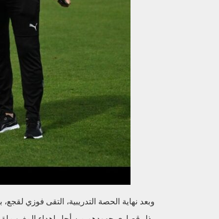
وبعد نهاية الحصة التدريبية، التقى فوزي لقجع، ب
بذل قصارى جهودهم من أجل إهداء المغرب لقبا إ