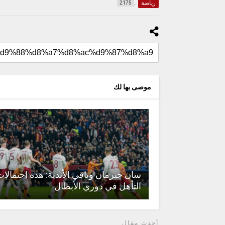
رياضة
2175
موصى بها لك
سان جيرمان وباقي الأندية: هذه احتمالا
التأهل في دوري الأبطال
أحدث مقال