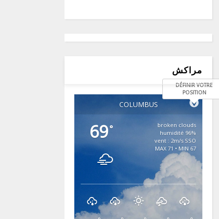
مراكش
DÉFINIR VOTRE
POSITION
COLUMBUS
69
broken clouds
°
96% humidité
vent : 2m/s SSO
MAX 71 • MIN 67