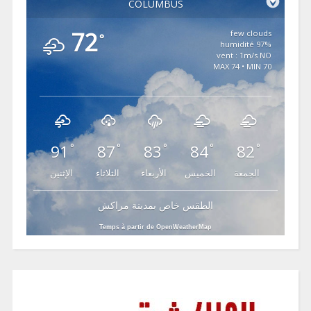
COLUMBUS
72
few clouds
°
97% humidité
vent : 1m/s NO
MAX 74 • MIN 70
91
87
83
84
82
°
°
°
°
°
الجمعة
الخميس
الأربعاء
الثلاثاء
الإثنين
الطقس خاص بمدينة مراكش
Temps à partir de OpenWeatherMap