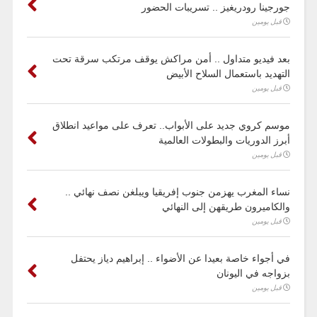
جورجينا رودريغيز .. تسريبات الحضور
قبل يومين
بعد فيديو متداول .. أمن مراكش يوقف مرتكب سرقة تحت
التهديد باستعمال السلاح الأبيض
قبل يومين
موسم كروي جديد على الأبواب.. تعرف على مواعيد انطلاق
أبرز الدوريات والبطولات العالمية
قبل يومين
نساء المغرب يهزمن جنوب إفريقيا ويبلغن نصف نهائي ..
والكاميرون طريقهن إلى النهائي
قبل يومين
في أجواء خاصة بعيدا عن الأضواء .. إبراهيم دياز يحتفل
بزواجه في اليونان
قبل يومين