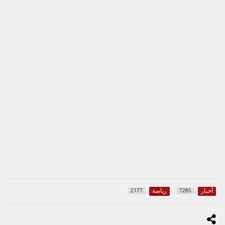
أخبار
رياضة
2177
7285