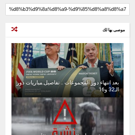
موصى بها لك
بعد انتهاء دور المجموعات .. تفاصيل مباريات دور
الـ32 و16