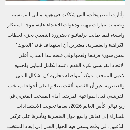
وأثارت التصريحات، التي شككت في هوية مبابي الفرنسية
وتضمنت عبارات مهينة ودعوات للاعتداء عليه، موجة استنكار
واسعة، فيما طالب برلمانيون بضرورة التصدي بحزم لخطاب
الكراهية والعنصرية، معتبرين أن استهداف قائد “الديوك”
يمس صورة فرنسا وقيمها.وفي خضم هذا الجدل، أعلن
الاتحاد الفرنسي لكرة القدم دعمه الكامل لمبابي ولجميع
لاعبي المنتخب، مؤكداً مواصلة محاربة كل أشكال التمييز
والعنصرية. غير أن القضية ألقت بظلالها على أجواء المنتخب
الفرنسي قبل المواجهة المرتقبة أمام المنتخب المغربي في
ربع نهائي كأس العالم 2026، بعدما تحولت الاستعدادات
للمباراة إلى نقاش واسع حول العنصرية وتأثيرها على تركيز
اللاعبين، في وقت يسعى فيه الجهاز الفني إلى إبعاد المنتخب