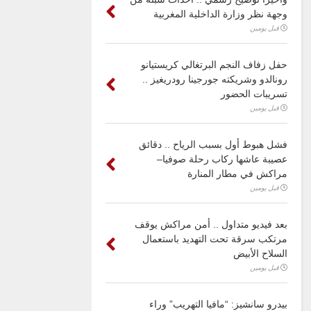
وجهة نظر وزارة الداخلية المغربية
قبل يومين
حفل زفاف النجم البرتغالي كريستيانو
رونالدو وشريكته جورجينا رودريغيز ..
تسريبات الحضور
قبل يومين
فشل هبوط أول بسبب الرياح .. دقائق
عصيبة عاشها ركاب رحلة صوفيا–
مراكش في مطار المنارة
قبل يومين
بعد فيديو متداول .. أمن مراكش يوقف
مرتكب سرقة تحت التهديد باستعمال
السلاح الأبيض
قبل يومين
بيدرو سانشيز: “مافيا التهريب” وراء