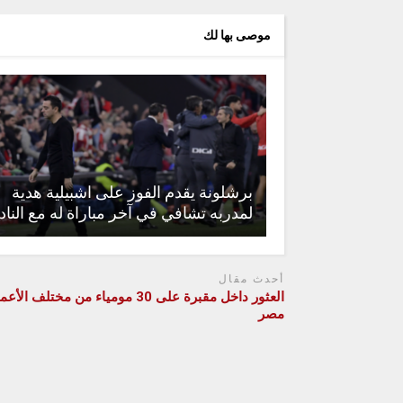
موصى بها لك
برشلونة يقدم الفوز على اشبيلية هدية
لمدربه تشافي في آخر مباراة له مع الناد
أحدث مقال
العثور داخل مقبرة على 30 مومياء من مختلف ا
مصر