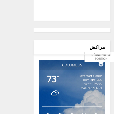
مراكش
DÉFINIR VOTRE
POSITION
COLUMBUS
73
overcast clouds
°
96% humidité
vent : 3m/s S
MAX 74 • MIN 71