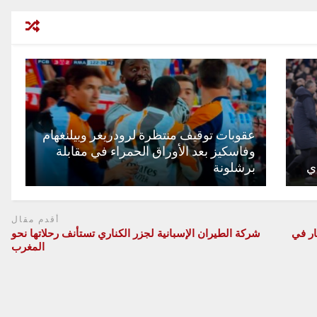
عقوبات توقيف منتظرة لرودريغر وبيلنغهام
وفاسكيز بعد الأوراق الحمراء في مقابلة
ي
برشلونة
أقدم مقال
لأعمار في
شركة الطيران الإسبانية لجزر الكناري تستأنف رحلاتها نحو
المغرب