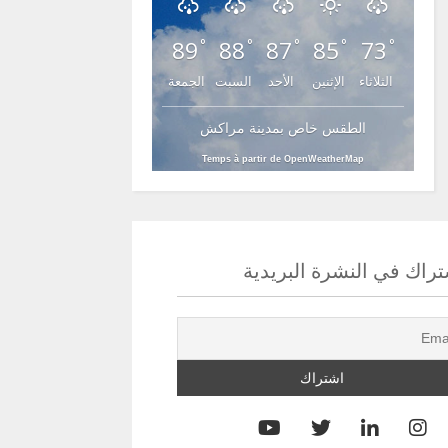
89
88
87
85
73
°
°
°
°
°
الثلاثاء
الإثنين
الأحد
السبت
الجمعة
الطقس خاص بمدينة مراكش
Temps à partir de OpenWeatherMap
راك في النشرة البريدية