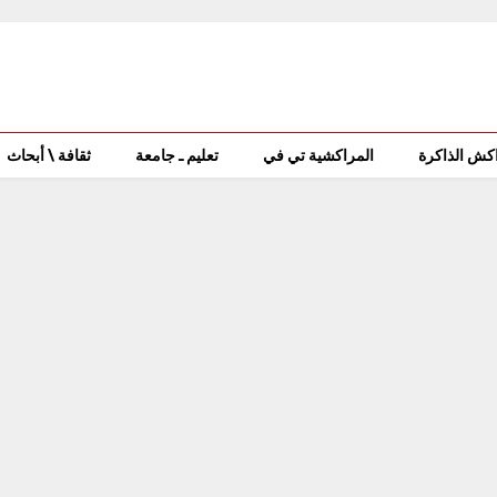
كش الذاكرة
المراكشية تي في
تعليم ـ جامعة
ثقافة \ أبحاث