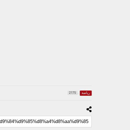
رياضة
2175