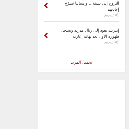
النزوح إلى سبتة… وإسبانيا تسرّع
إعادتهم
قبل يومين
إندريك يعود إلى ريال مدريد ويسجل
ظهوره الأول بعد نهاية إعارته
قبل يومين
تحميل المزيد