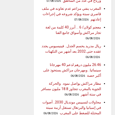
ورياح في عدد من المناطق
07/08/2026
المغرب ينفي مزاعم عدم تعاونه في ملف
قاصري سبتة ويؤكد شروعه في إجراءات
إعادتهم
07/08/2026
معجم كولان/ 6 … أبرز 40 كلمة من لغة
تجار مراكش وأسواق جامع الفنا
06/08/2026
ريال مدريد يحسم الجدل.. فينيسيوس يجدد
عقده حتى 2032 بعد أشهر من التكهنات
06/08/2026
26.46 مليون درهم لدعم 40 مهرجانا
سينمائيا.. ومهرجان مراكش يستحوذ على
أكبر حصة
06/08/2026
مطار مراكش يواصل نموه.. والحركة
الجوية بالمغرب تتجاوز 18.8 مليون مسافر
في ستة أشهر
06/08/2026
محاولات لتسييس مونديال 2030.. أصوات
في إسبانيا والبرتغال تستغل أزمة سبتة
المحتلة للضغط على المغرب
06/08/2026