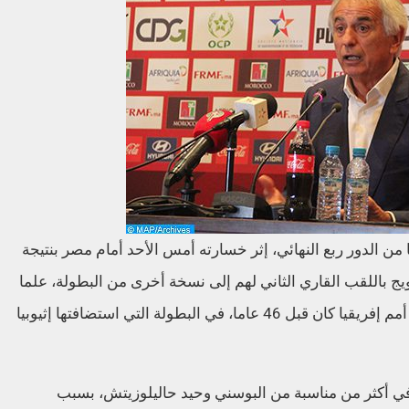
ن الدور ربع النهائي، إثر خسارته أمس الأحد أمام مصر بنتيجة
تويج باللقب القاري الثاني لهم إلى نسخة أخرى من البطولة، علما
بأن أول وآخر تتويج للمنتخب المغربي في كأس أمم إفريقيا كان قبل 46 عاما، في البطولة التي استضافتها إثيوبيا
في أكثر من مناسبة من البوسني وحيد حاليلوزيتش، بسبب