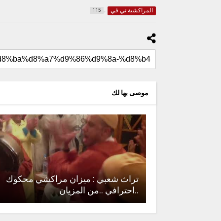
المراكشية تي في
115
موصى بها لك
تراث شعبي : ميزان مراكشي محكوك
..احترافي ..من المزيان