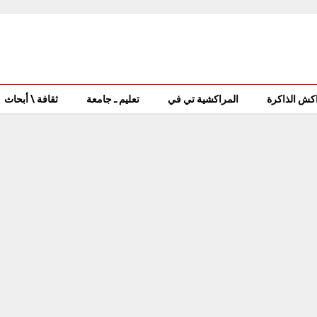
كش الذاكرة
المراكشية تي في
تعليم ـ جامعة
ثقافة \ أبحاث