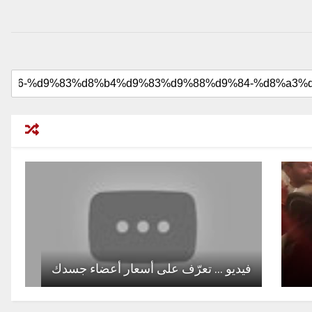
فيديو … تعرّف على أسعار أعضاء جسدك