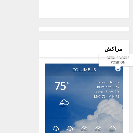
مراكش
DÉFINIR VOTRE
POSITION
COLUMBUS
75
broken clouds
°
85% humidité
vent : 3m/s SO
MAX 76 • MIN 73