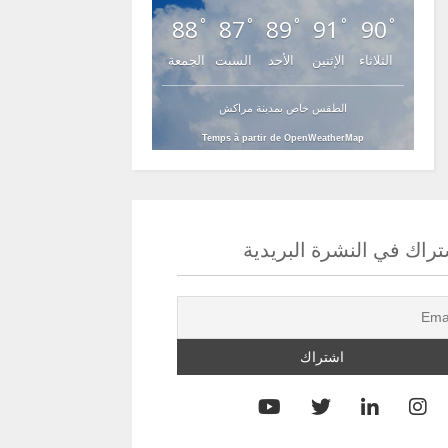
88
87
89
91
90
°
°
°
°
°
الثلاثاء
الإثنين
الأحد
السبت
الجمعة
الطقس خاص بمدينة مراكش
Temps à partir de OpenWeatherMap
راك في النشرة البريدية