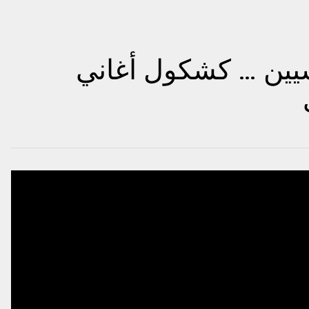
شيين … كشكول أغاني