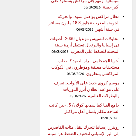
سينمائيا.. ومهرجان مراكش يستحوذ على
أكبر حصة
06/08/2026
مطار مراكش يواصل نموه.. والحركة
الجوية بالمغرب تتجاوز 18.8 مليون مسافر
في ستة أشهر
06/08/2026
محاولات لتسييس مونديال 2030.. أصوات
في إسبانيا والبرتغال تستغل أزمة سبتة
المحتلة للضغط على المغرب
06/08/2026
أخويا الجمجامي .. راه الصهد ؟.. طلب
مستحقات معلقة ومؤطرون في الكوكب
المراكشي ينتظرون
06/08/2026
موسم كروي جديد على الأبواب.. تعرف
على مواعيد انطلاق أبرز الدوريات
والبطولات العالمية
06/08/2026
جامع الفنا كما سمعها كولان/ 5.. حين كانت
الساحة تتكلم بلسان أهل مراكش
05/08/2026
رويترز: إسبانيا تتحرك بنقل مئات القاصرين
إلى البر الإسباني لتخفيف الضغط عن سبتة