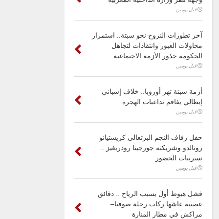
قبل يومين
آخر تطورات النزوح نحو سبتة.. استمرار
محاولات العبور وانتقادات لتجاهل
الحكومة جذور الأزمة الاجتماعية
قبل يومين
أزمة سبتة تهز أوروبا.. خلاف إسباني
إيطالي يفاقم تداعيات الهجرة
قبل يومين
حفل زفاف النجم البرتغالي كريستيانو
رونالدو وشريكته جورجينا رودريغيز ..
تسريبات الحضور
قبل يومين
فشل هبوط أول بسبب الرياح .. دقائق
عصيبة عاشها ركاب رحلة صوفيا–
مراكش في مطار المنارة