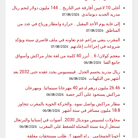
أغلى 10 لاعبين أفارقة عبر التاريخ … 144 مليون دولار لنجم ريال
مدريد الجديد ديوماندي
07/08/2026
إلى غاية يوم الأحد المقبل… حرارة وامطار ورياح في عدد من
المناطق
07/08/2026
المغرب ينفي مزاعم عدم تعاونه في ملف قاصري سبتة ويؤكد
شروعه في إجراءات إعادتهم
07/08/2026
معجم كولان/ 6 … أبرز 40 كلمة من لغة تجار مراكش وأسواق
جامع الفنا
06/08/2026
ريال مدريد يحسم الجدل.. فينيسيوس يجدد عقده حتى 2032 بعد
أشهر من التكهنات
06/08/2026
26.46 مليون درهم لدعم 40 مهرجانا سينمائيا.. ومهرجان
مراكش يستحوذ على أكبر حصة
06/08/2026
مطار مراكش يواصل نموه.. والحركة الجوية بالمغرب تتجاوز
18.8 مليون مسافر في ستة أشهر
06/08/2026
محاولات لتسييس مونديال 2030.. أصوات في إسبانيا والبرتغال
تستغل أزمة سبتة المحتلة للضغط على المغرب
06/08/2026
أخويا الجمجامي .. راه الصهد ؟.. طلب مستحقات معلقة