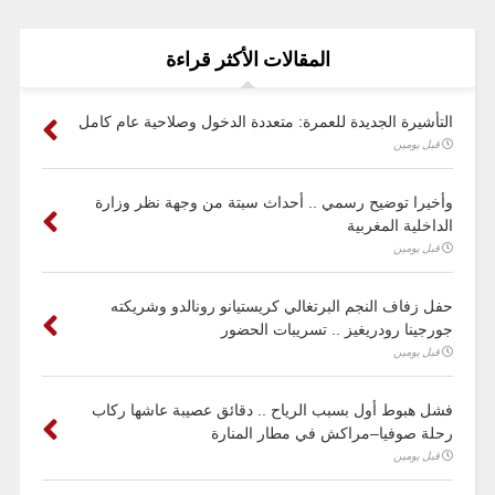
المقالات الأكثر قراءة
التأشيرة الجديدة للعمرة: متعددة الدخول وصلاحية عام كامل
قبل يومين
وأخيرا توضيح رسمي .. أحداث سبتة من وجهة نظر وزارة
الداخلية المغربية
قبل يومين
حفل زفاف النجم البرتغالي كريستيانو رونالدو وشريكته
جورجينا رودريغيز .. تسريبات الحضور
قبل يومين
فشل هبوط أول بسبب الرياح .. دقائق عصيبة عاشها ركاب
رحلة صوفيا–مراكش في مطار المنارة
قبل يومين