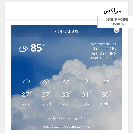
مراكش
DÉFINIR VOTRE
POSITION
COLUMBUS
85
overcast clouds
°
71% humidité
vent : 3m/s NNO
MAX 87 • MIN 82
87
87
88
91
88
°
°
°
°
°
الثلاثاء
الإثنين
الأحد
السبت
الجمعة
الطقس خاص بمدينة مراكش
Temps à partir de OpenWeatherMap