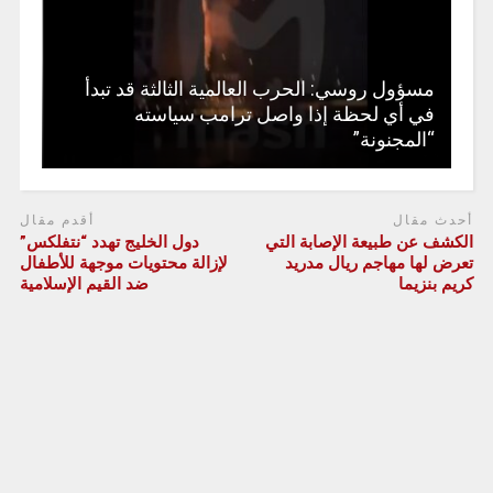
مسؤول روسي: الحرب العالمية الثالثة قد تبدأ
في أي لحظة إذا واصل ترامب سياسته
“المجنونة”
أحدث مقال
أقدم مقال
الكشف عن طبيعة الإصابة التي
دول الخليج تهدد “نتفلكس”
تعرض لها مهاجم ريال مدريد
لإزالة محتويات موجهة للأطفال
كريم بنزيما
ضد القيم الإسلامية