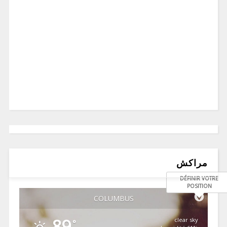
مراكش
DÉFINIR VOTRE
POSITION
COLUMBUS
89
clear sky
°