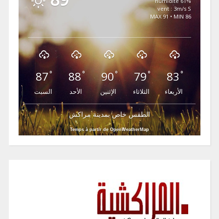
61% humidité
vent : 3m/s S
MAX 91 • MIN 86
87
88
90
79
83
°
°
°
°
°
الأربعاء
الثلاثاء
الإثنين
الأحد
السبت
الطقس خاص بمدينة مراكش
Temps à partir de OpenWeatherMap