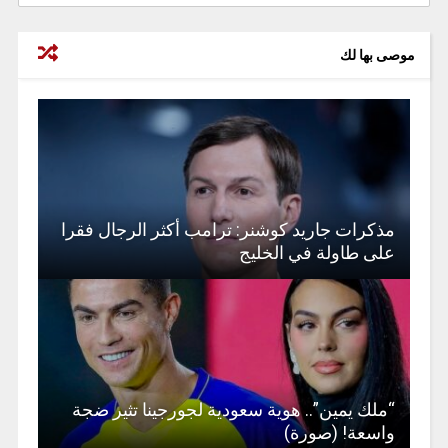
موصى بها لك
مذكرات جاريد كوشنر: ترامب أكثر الرجال فقرا
على طاولة في الخليج
“ملك يمين”.. هوية سعودية لجورجينا تثير ضجة
واسعة! (صورة)