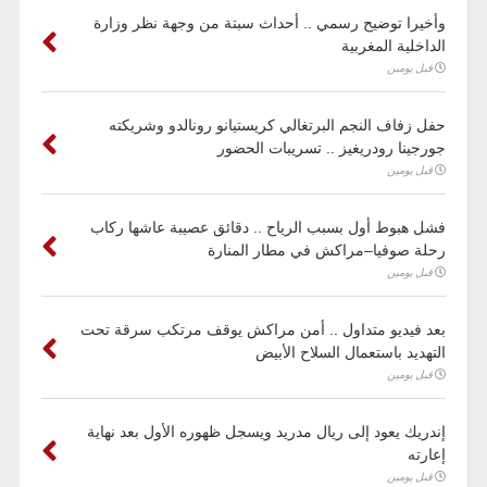
وأخيرا توضيح رسمي .. أحداث سبتة من وجهة نظر وزارة
الداخلية المغربية
قبل يومين
حفل زفاف النجم البرتغالي كريستيانو رونالدو وشريكته
جورجينا رودريغيز .. تسريبات الحضور
قبل يومين
فشل هبوط أول بسبب الرياح .. دقائق عصيبة عاشها ركاب
رحلة صوفيا–مراكش في مطار المنارة
قبل يومين
بعد فيديو متداول .. أمن مراكش يوقف مرتكب سرقة تحت
التهديد باستعمال السلاح الأبيض
قبل يومين
إندريك يعود إلى ريال مدريد ويسجل ظهوره الأول بعد نهاية
إعارته
قبل يومين