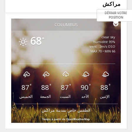
مراكش
DÉFINIR VOTRE
POSITION
COLUMBUS
68
clear sky
°
95% humidité
vent : 2m/s OSO
MAX 70 • MIN 66
87
88
87
90
88
°
°
°
°
°
الإثنين
الأحد
السبت
الجمعة
الخميس
الطقس خاص بمدينة مراكش
Temps à partir de OpenWeatherMap