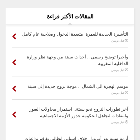
المقالات الأكثر قراءة
التأشيرة الجديدة للعمرة: متعددة الدخول وصلاحية عام كامل
قبل يومين
وأخيرا توضيح رسمي .. أحداث سبتة من وجهة نظر وزارة
الداخلية المغربية
قبل يومين
موسم الهجرة الى الشمال .. موجة نزوح جديدة إلى سبتة
قبل يومين
آخر تطورات النزوح نحو سبتة.. استمرار محاولات العبور
وانتقادات لتجاهل الحكومة جذور الأزمة الاجتماعية
قبل يومين
أزمة سبتة تهز أوروبا.. خلاف إسباني إيطالي يفاقم تداعيات