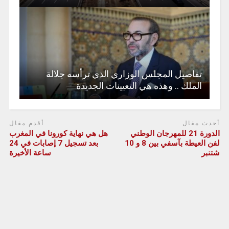
تفاصيل المجلس الوزاري الذي ترأسه جلالة
الملك .. وهذه هي التعيينات الجديدة
أحدث مقال
أقدم مقال
الدورة 21 للمهرجان الوطني
هل هي نهاية كورونا في المغرب
لفن العيطة بآسفي بين 8 و 10
بعد تسجيل 7 إصابات في 24
شتنبر
ساعة الأخيرة