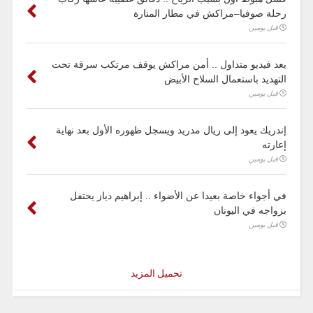
رحلة صوفيا–مراكش في مطار المنارة
قبل يومين
بعد فيديو متداول .. أمن مراكش يوقف مرتكب سرقة تحت
التهديد باستعمال السلاح الأبيض
قبل يومين
إندريك يعود إلى ريال مدريد ويسجل ظهوره الأول بعد نهاية
إعارته
قبل يومين
في أجواء خاصة بعيدا عن الأضواء .. إبراهيم دياز يحتفل
بزواجه في اليونان
قبل يومين
تحميل المزيد