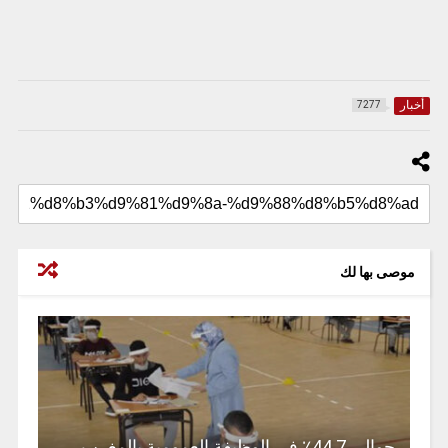
أخبار
7277
موصى بها لك
حوالي 44.7٪؜ في الوظيفة العمومية بالمغرب