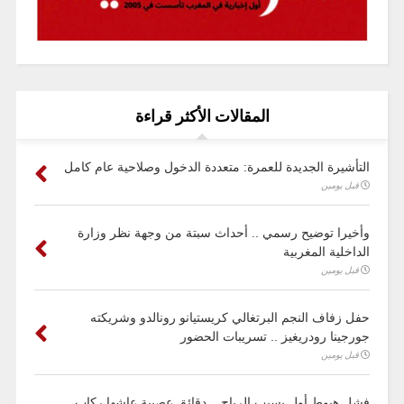
المقالات الأكثر قراءة
التأشيرة الجديدة للعمرة: متعددة الدخول وصلاحية عام كامل
قبل يومين
وأخيرا توضيح رسمي .. أحداث سبتة من وجهة نظر وزارة
الداخلية المغربية
قبل يومين
حفل زفاف النجم البرتغالي كريستيانو رونالدو وشريكته
جورجينا رودريغيز .. تسريبات الحضور
قبل يومين
فشل هبوط أول بسبب الرياح .. دقائق عصيبة عاشها ركاب