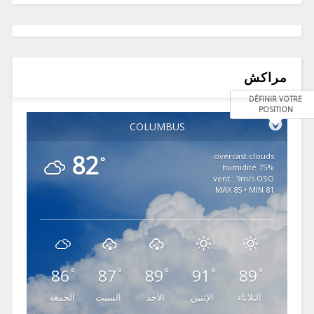
مراكش
DÉFINIR VOTRE
POSITION
COLUMBUS
82
overcast clouds
°
75% humidité
vent : 9m/s OSO
MAX 85 • MIN 81
86
87
89
91
89
°
°
°
°
°
الثلاثاء
الإثنين
الأحد
السبت
الجمعة