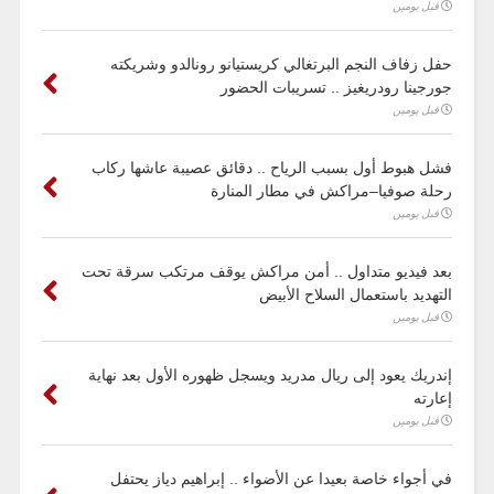
قبل يومين
حفل زفاف النجم البرتغالي كريستيانو رونالدو وشريكته
جورجينا رودريغيز .. تسريبات الحضور
قبل يومين
فشل هبوط أول بسبب الرياح .. دقائق عصيبة عاشها ركاب
رحلة صوفيا–مراكش في مطار المنارة
قبل يومين
بعد فيديو متداول .. أمن مراكش يوقف مرتكب سرقة تحت
التهديد باستعمال السلاح الأبيض
قبل يومين
إندريك يعود إلى ريال مدريد ويسجل ظهوره الأول بعد نهاية
إعارته
قبل يومين
في أجواء خاصة بعيدا عن الأضواء .. إبراهيم دياز يحتفل