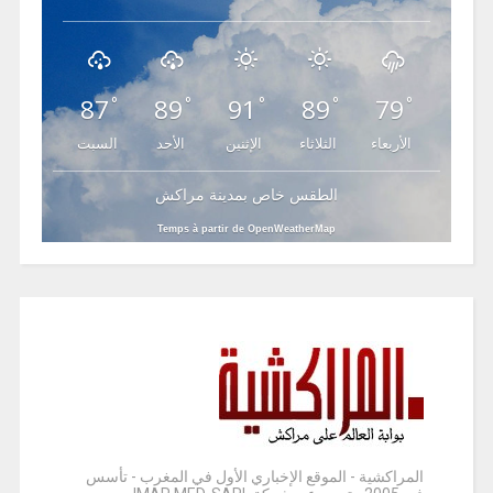
87
89
91
89
79
°
°
°
°
°
الأربعاء
الثلاثاء
الإثنين
الأحد
السبت
الطقس خاص بمدينة مراكش
Temps à partir de OpenWeatherMap
المراكشية - الموقع الإخباري الأول في المغرب - تأسس