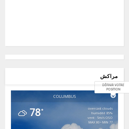
مراكش
DÉFINIR VOTRE
POSITION
COLUMBUS
78
overcast clouds
°
85% humidité
vent : 5m/s OSO
MAX 80 • MIN 77