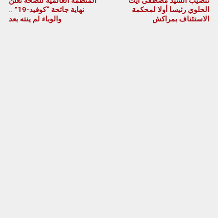
تنصيب السيد مصطفى آيت
المنظمة العالمية للصحة تعلن
الحلوي رئيسا أولا لمحكمة
نهاية جائحة “كوفيد-19” ..
الاستئناف بمراكش
والوباء لم ينته بعد