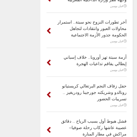
قبل يومين
آخر تطورات النزوح نحو سبتة.. استمرار
محاولات العبور وانتقادات لتجاهل
الحكومة جذور الأزمة الاجتماعية
قبل يومين
أزمة سبتة تهز أوروبا.. خلاف إسباني
إيطالي يفاقم تداعيات الهجرة
قبل يومين
حفل زفاف النجم البرتغالي كريستيانو
رونالدو وشريكته جورجينا رودريغيز ..
تسريبات الحضور
قبل يومين
فشل هبوط أول بسبب الرياح .. دقائق
عصيبة عاشها ركاب رحلة صوفيا–
مراكش في مطار المنارة