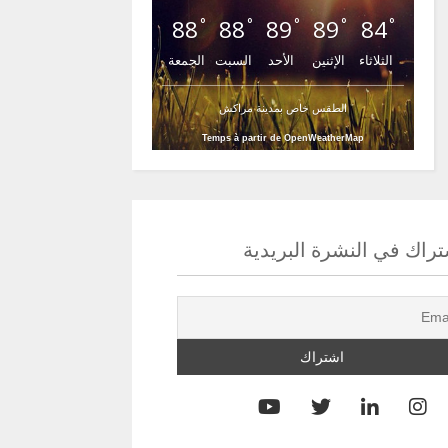
88
88
89
89
84
°
°
°
°
°
الثلاثاء
الإثنين
الأحد
السبت
الجمعة
الطقس خاص بمدينة مراكش
Temps à partir de OpenWeatherMap
راك في النشرة البريدية