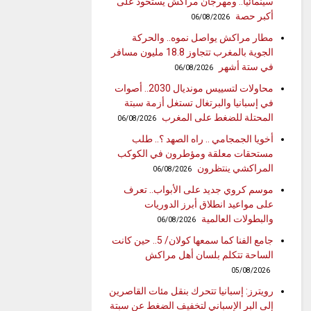
سينمائيا.. ومهرجان مراكش يستحوذ على
أكبر حصة
06/08/2026
مطار مراكش يواصل نموه.. والحركة
الجوية بالمغرب تتجاوز 18.8 مليون مسافر
في ستة أشهر
06/08/2026
محاولات لتسييس مونديال 2030.. أصوات
في إسبانيا والبرتغال تستغل أزمة سبتة
المحتلة للضغط على المغرب
06/08/2026
أخويا الجمجامي .. راه الصهد ؟.. طلب
مستحقات معلقة ومؤطرون في الكوكب
المراكشي ينتظرون
06/08/2026
موسم كروي جديد على الأبواب.. تعرف
على مواعيد انطلاق أبرز الدوريات
والبطولات العالمية
06/08/2026
جامع الفنا كما سمعها كولان/ 5.. حين كانت
الساحة تتكلم بلسان أهل مراكش
05/08/2026
رويترز: إسبانيا تتحرك بنقل مئات القاصرين
إلى البر الإسباني لتخفيف الضغط عن سبتة