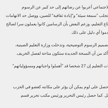
جتماعي أعربوا عن رضائهم إلى حد كبير عن الرسوم
ا تجلب “سمعة سيئة” و”إبادة ثقافية” للصين، ووصل حد الاتهامات
ع التعليم، وزعم البعض بأن الرسامين كانوا يعملون سرا لصالح
دموا أي دليل على ذلك.
تصميم الرسوم التوضيحية، وتدخلت وزارة التعليم الصينية،
تأكد من أن النسخة الجديدة ستكون متاحة لفصل الخريف.
وفي بيان مطول صدر أمس الاثنين، قالت سلطات التعليم إن 27 شخصا قد “أهملوا واجباتهم ومسؤولياتهم”
ذي حصل على لوم يمكن أن يؤثر على مكانته كعضو في الحزب
قبل. كما حصل رئيس التحرير ورئيس مكتب تحرير قسم