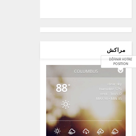
مراكش
DÉFINIR VOTRE
POSITION
COLUMBUS
88
clear sky
°
57% humidité
vent : 1m/s O
MAX 90 • MIN 85