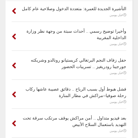
التأشيرة الجديدة للعمرة: متعددة الدخول وصلاحية عام كامل
قبل يومين
وأخيرا توضيح رسمي .. أحداث سبتة من وجهة نظر وزارة
الداخلية المغربية
قبل يومين
حفل زفاف النجم البرتغالي كريستيانو رونالدو وشريكته
جورجينا رودريغيز .. تسريبات الحضور
قبل يومين
فشل هبوط أول بسبب الرياح .. دقائق عصيبة عاشها ركاب
رحلة صوفيا–مراكش في مطار المنارة
قبل يومين
بعد فيديو متداول .. أمن مراكش يوقف مرتكب سرقة تحت
التهديد باستعمال السلاح الأبيض
قبل يومين