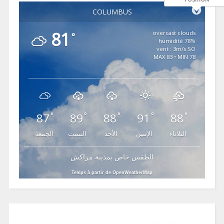
COLUMBUS
81
overcast clouds
°
78% humidité
vent : 3m/s SO
MAX 83 • MIN 78
87
89
88
91
88
°
°
°
°
°
الثلاثاء
الإثنين
الأحد
السبت
الجمعة
الطقس خاص بمدينة مراكش
Temps à partir de OpenWeatherMap