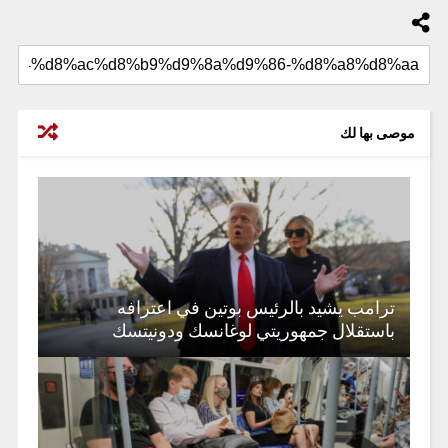
موصى بها لك
ترامب يشيد بالرئيس بوتين في اعترافه
باستقلال جمهوريتي لوغانسك ودونيتسك