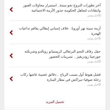
آخر تطورات النزوح نحو سبتة.. استمرار محاولات العبور
وانتقادات لتجاهل الحكومة جذور الأزمة الاجتماعية
قبل يومين
أزمة سبتة تهز أوروبا.. خلاف إسباني إيطالي يفاقم تداعيات
الهجرة
قبل يومين
حفل زفاف النجم البرتغالي كريستيانو رونالدو وشريكته
جورجينا رودريغيز .. تسريبات الحضور
قبل يومين
فشل هبوط أول بسبب الرياح .. دقائق عصيبة عاشها ركاب
رحلة صوفيا–مراكش في مطار المنارة
قبل يومين
تحميل المزيد