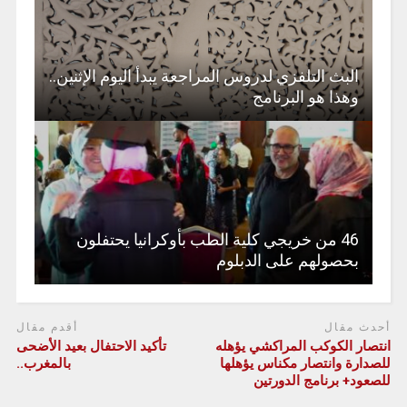
البث التلفزي لدروس المراجعة يبدأ اليوم الإثنين..
وهذا هو البرنامج
46 من خريجي كلية الطب بأوكرانيا يحتفلون
بحصولهم على الدبلوم
أحدث مقال
أقدم مقال
انتصار الكوكب المراكشي يؤهله
تأكيد الاحتفال بعيد الأضحى
للصدارة وانتصار مكناس يؤهلها
بالمغرب..
للصعود+ برنامج الدورتين