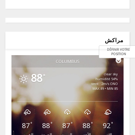
مراكش
DÉFINIR VOTRE
POSITION
COLUMBUS
88
clear sky
°
54% humidité
vent : 2m/s ONO
MAX 89 • MIN 85
87
88
87
88
92
°
°
°
°
°
الإثنين
الأحد
السبت
الجمعة
الخميس