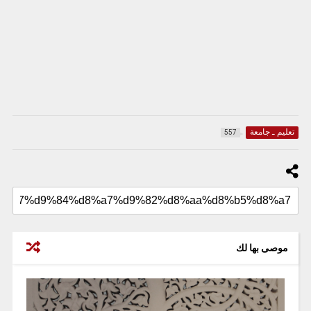
تعليم ـ جامعة
557
موصى بها لك