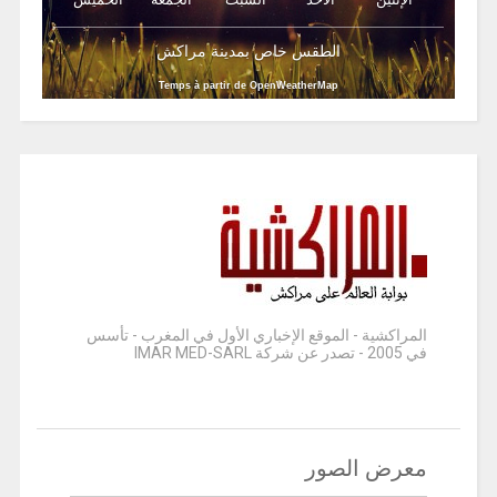
الطقس خاص بمدينة مراكش
Temps à partir de OpenWeatherMap
المراكشية - الموقع الإخباري الأول في المغرب - تأسس
في 2005 - تصدر عن شركة IMAR MED-SARL
معرض الصور