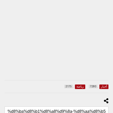
أخبار
رياضة
2175
7280