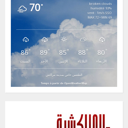
70
broken clouds
°
93% humidité
vent : 1m/s SSO
MAX 72 • MIN 69
86
89
85
88
80
°
°
°
°
°
الأربعاء
الثلاثاء
الإثنين
الأحد
السبت
الطقس خاص بمدينة مراكش
Temps à partir de OpenWeatherMap