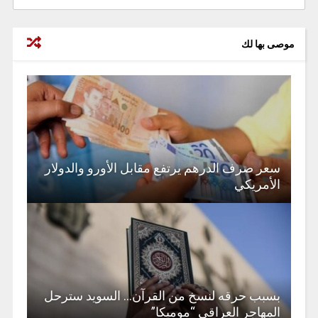
موصى بها لك
سعر صرف الدرهم يرتفع مقابل الأورو والدولار
الأمريكي
بسبب حرقه لنسخ من القرآن… السويد سترحل
المهاجر العراقي “موميكا”