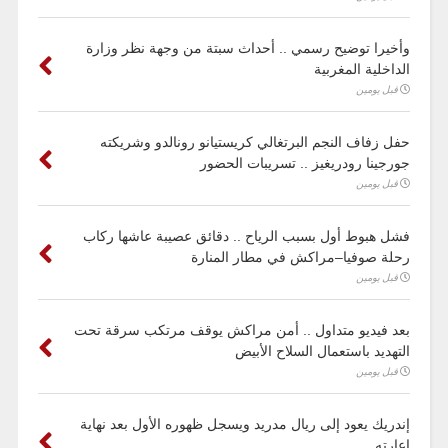
وأخيرا توضيح رسمي .. أحداث سبتة من وجهة نظر وزارة
الداخلية المغربية
قبل يومين
حفل زفاف النجم البرتغالي كريستيانو رونالدو وشريكته
جورجينا رودريغيز .. تسريبات الحضور
قبل يومين
فشل هبوط أول بسبب الرياح .. دقائق عصيبة عاشها ركاب
رحلة صوفيا–مراكش في مطار المنارة
قبل يومين
بعد فيديو متداول .. أمن مراكش يوقف مرتكب سرقة تحت
التهديد باستعمال السلاح الأبيض
قبل يومين
إندريك يعود إلى ريال مدريد ويسجل ظهوره الأول بعد نهاية
إعارته