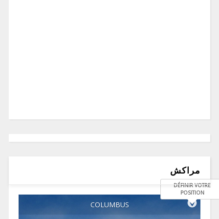
مراكش
DÉFINIR VOTRE
POSITION
COLUMBUS