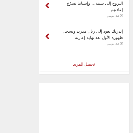
النزوح إلى سبتة… وإسبانيا تسرّع
إعادتهم
قبل يومين
إندريك يعود إلى ريال مدريد ويسجل
ظهوره الأول بعد نهاية إعارته
قبل يومين
تحميل المزيد