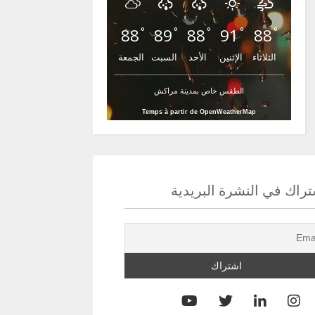
88
89
88
91
88
°
°
°
°
°
الثلاثاء
الإثنين
الأحد
السبت
الجمعة
الطقس خاص بمدينة مراكش
Temps à partir de OpenWeatherMap
راك في النشرة البريدية