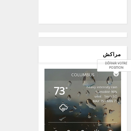
مراكش
DÉFINIR VOTRE
POSITION
COLUMBUS
73
heavy intensity rain
°
96% humidité
vent : 1m/s SO
MAX 75 • MIN 71