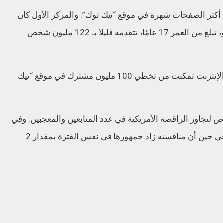
 أكثر الصفحات شهرة في موقع “تيك توك”. والمركز الأول كان
من نصيب راقصة أمريكية تدعى، شارلي داميليو، تبلغ من العمر 17 عامًا، تتقدمه قليلا بـ 122 مليون شخص
وكانت هذه الصبية، أول شخصية مشهورة على الإنترنت تمكنت من تخطي 100 مليون مشترك في موقع “تيك
 لتجاوز الراقصة الأمريكية في عدد المتابعين والمعجبين. وفي
الشهر الماضي زاد متابعوه بأكثر من 12 ملونا، في حين أن منافسته زاد جمهورها في نفس الفترة بمقدار 2