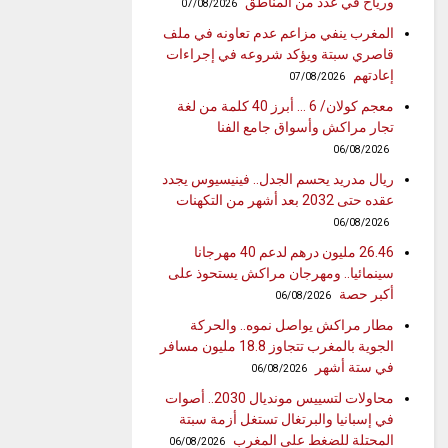
ورياح في عدد من المناطق
07/08/2026
المغرب ينفي مزاعم عدم تعاونه في ملف
قاصري سبتة ويؤكد شروعه في إجراءات
إعادتهم
07/08/2026
معجم كولان/ 6 … أبرز 40 كلمة من لغة
تجار مراكش وأسواق جامع الفنا
06/08/2026
ريال مدريد يحسم الجدل.. فينيسيوس يجدد
عقده حتى 2032 بعد أشهر من التكهنات
06/08/2026
26.46 مليون درهم لدعم 40 مهرجانا
سينمائيا.. ومهرجان مراكش يستحوذ على
أكبر حصة
06/08/2026
مطار مراكش يواصل نموه.. والحركة
الجوية بالمغرب تتجاوز 18.8 مليون مسافر
في ستة أشهر
06/08/2026
محاولات لتسييس مونديال 2030.. أصوات
في إسبانيا والبرتغال تستغل أزمة سبتة
المحتلة للضغط على المغرب
06/08/2026