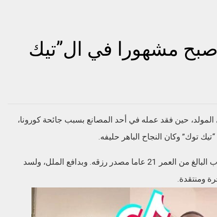
صبح مشهورا في ال”تيك
ي المولد، حين فقد عمله في أحد المصانع بسبب جائحة كورونا،
تيك توك” وكان النجاح الباهر حليفه.
بدأت القصة في ربيع عام 2020، حين فقد الشاب البالغ من العمر 21 عاما مصدر رزقه. وبدافع الملل، ولسد
ة ومنتقدة.