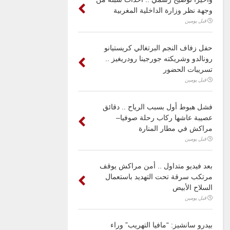
وجهة نظر وزارة الداخلية المغربية
قبل يومين
حفل زفاف النجم البرتغالي كريستيانو
رونالدو وشريكته جورجينا رودريغيز ..
تسريبات الحضور
قبل يومين
فشل هبوط أول بسبب الرياح .. دقائق
عصيبة عاشها ركاب رحلة صوفيا–
مراكش في مطار المنارة
قبل يومين
بعد فيديو متداول .. أمن مراكش يوقف
مرتكب سرقة تحت التهديد باستعمال
السلاح الأبيض
قبل يومين
بيدرو سانشيز: “مافيا التهريب” وراء