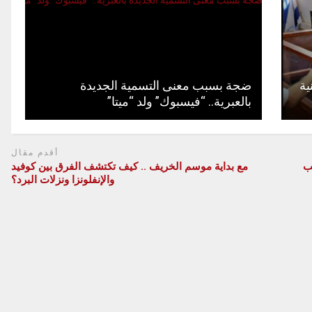
ية
ضجة بسبب معنى التسمية الجديدة
بالعبرية.. “فيسبوك” ولد “ميتا”
أقدم مقال
ترتيب
مع بداية موسم الخريف .. كيف تكتشف الفرق بين كوفيد
والإنفلونزا ونزلات البرد؟