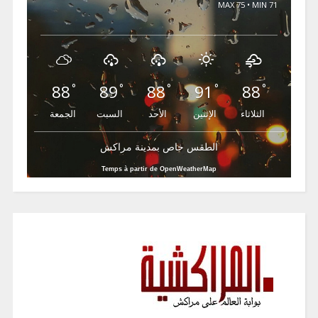
MAX 75 • MIN 71
88
89
88
91
88
°
°
°
°
°
الثلاثاء
الإثنين
الأحد
السبت
الجمعة
الطقس خاص بمدينة مراكش
Temps à partir de OpenWeatherMap