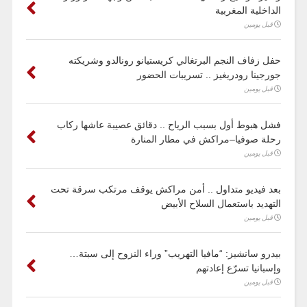
الداخلية المغربية
قبل يومين
حفل زفاف النجم البرتغالي كريستيانو رونالدو وشريكته
جورجينا رودريغيز .. تسريبات الحضور
قبل يومين
فشل هبوط أول بسبب الرياح .. دقائق عصيبة عاشها ركاب
رحلة صوفيا–مراكش في مطار المنارة
قبل يومين
بعد فيديو متداول .. أمن مراكش يوقف مرتكب سرقة تحت
التهديد باستعمال السلاح الأبيض
قبل يومين
بيدرو سانشيز: “مافيا التهريب” وراء النزوح إلى سبتة…
وإسبانيا تسرّع إعادتهم
قبل يومين