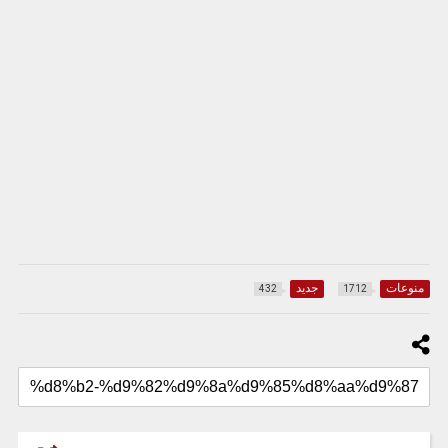
منوعات
جديد
432
1712