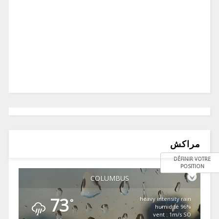
مراكش
DÉFINIR VOTRE
POSITION
COLUMBUS
73
heavy intensity rain
°
96% humidité
vent : 1m/s SO