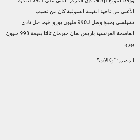
ووفقا لموقع aleqt، فإن المركز الثاني على لائحة الأندية
الأغلى من ناحية القيمة السوقية كان من نصيب
تشيلسي بمبلغ وصل لـ998 مليون يورو، فيما حل نادي
العاصمة الفرنسية باريس سان جيرمان ثالثا بقيمة 993 مليون
يورو.
المصدر: “وكالات”