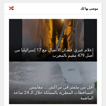
موصى بها لك
إعلام عبري: فقدان الاتصال مع 17 إسرائيليا من
أصل 479 مقيم بالمغرب
أقل من ملمتر في مراكش …. مقاييس
التساقطات المطرية بالمملكة خلال الـ 24 ساعة
الماضية