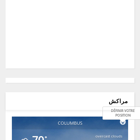
مراكش
DÉFINIR VOTRE
POSITION
COLUMBUS
overcast clouds
°