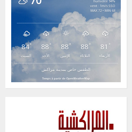
70
94% humidité
vent : 1m/s SSO
MAX 72 • MIN 68
84
88
88
88
81
°
°
°
°
°
الأربعاء
الثلاثاء
الإثنين
الأحد
السبت
الطقس خاص بمدينة مراكش
Temps à partir de OpenWeatherMap