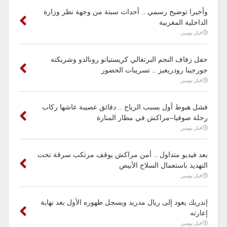
وأخيرا توضيح رسمي .. أحداث سبتة من وجهة نظر وزارة
الداخلية المغربية
قبل يومين
حفل زفاف النجم البرتغالي كريستيانو رونالدو وشريكته
جورجينا رودريغيز .. تسريبات الحضور
قبل يومين
فشل هبوط أول بسبب الرياح .. دقائق عصيبة عاشها ركاب
رحلة صوفيا–مراكش في مطار المنارة
قبل يومين
بعد فيديو متداول .. أمن مراكش يوقف مرتكب سرقة تحت
التهديد باستعمال السلاح الأبيض
قبل يومين
إندريك يعود إلى ريال مدريد ويسجل ظهوره الأول بعد نهاية
إعارته
قبل يومين