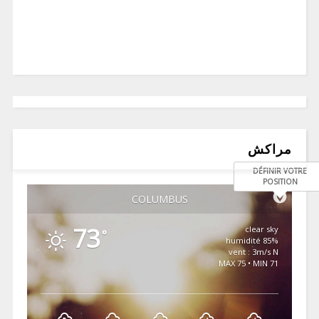
مراكش
DÉFINIR VOTRE
POSITION
COLUMBUS
73
clear sky
°
85% humidité
vent : 3m/s N
MAX 75 • MIN 71