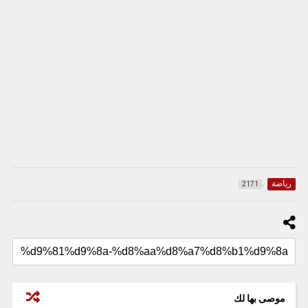
رياضة
2171
موصى بها لك