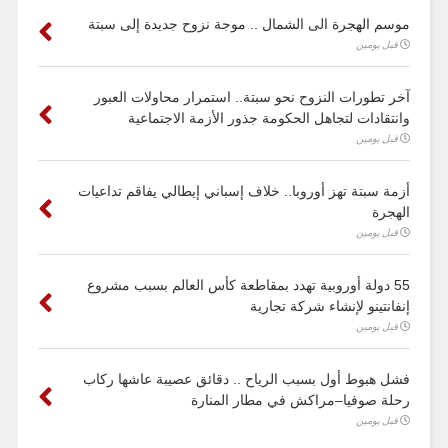
موسم الهجرة الى الشمال .. موجة نزوح جديدة إلى سبتة
قبل يومين
آخر تطورات النزوح نحو سبتة.. استمرار محاولات العبور
وانتقادات لتجاهل الحكومة جذور الأزمة الاجتماعية
قبل يومين
أزمة سبتة تهز أوروبا.. خلاف إسباني إيطالي يفاقم تداعيات
الهجرة
قبل يومين
55 دولة أوروبية تهدد بمقاطعة كأس العالم بسبب مشروع
إنفانتينو لإنشاء شركة تجارية
قبل يومين
فشل هبوط أول بسبب الرياح .. دقائق عصيبة عاشها ركاب
رحلة صوفيا–مراكش في مطار المنارة
قبل يومين