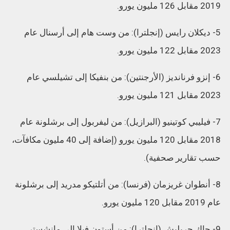
2019 مقابل 126 مليون يورو.
5- ديكلان رايس (إنجلترا): من وست هام إلى أرسنال عام
2023 مقابل 122 مليون يورو.
6- إنزو فرنانديز (الأرجنتين): من بنفيكا إلى تشيلسي عام
2023 مقابل 121 مليون يورو.
7- فيليبي كوتينيو (البرازيل): من ليفربول إلى برشلونة عام
2018 مقابل 120 مليون يورو (إضافة إلى 40 مليون مكافآت،
حسب تقارير صحفية).
8- أنطوان غريزمان (فرنسا): من أتلتيكو مدريد إلى برشلونة
عام 2019 مقابل 120 مليون يورو.
9- جاك جريليش (إنجلترا): من أستون فيلا إلى مانشستر