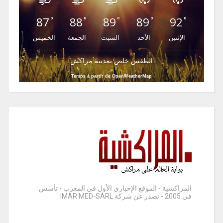
87
88
89
89
92
°
°
°
°
°
الإثنين
الأحد
السبت
الجمعة
الخميس
الطقس خاص بمدينة مراكش
Temps à partir de OpenWeatherMap
المراكشية - الموقع الإخباري الأول في المغرب - تأسس
في 2005 - تصدر عن شركة IMAR MED-SARL