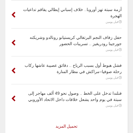
أزمة سبتة تهز أوروبا.. خلاف إسباني إيطالي يفاقم تداعيات
الهجرة
قبل يومين
حفل زفاف النجم البرتغالي كريستيانو رونالدو وشريكته
جورجينا رودريغيز .. تسريبات الحضور
قبل يومين
فشل هبوط أول بسبب الرياح .. دقائق عصيبة عاشها ركاب
رحلة صوفيا–مراكش في مطار المنارة
قبل يومين
فنلندا تدخل على الخط .. وصول نحو 49 ألف مهاجر إلى
سبتة في يوم واحد يشعل خلافات داخل الاتحاد الأوروبي
قبل يومين
تحميل المزيد