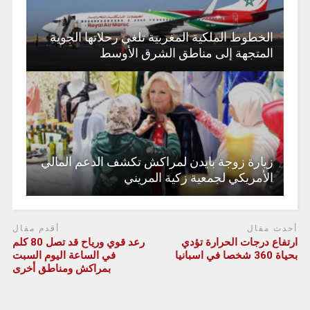
الخطوط الملكية المغربية تلغي رحلاتها الجوية
المتجهة إلى مناطق الشرق الأوسط
زيارة زوجة بايدن لمراكش تكشف الدعم المالي
الأمريكي لجمعية زكية المريني
أحدث مقال
أقدم مقال
ارتفاع درجات الحرارة تؤدي
رعد قوي ورياح قد تصل 80 كلم
بحياة 360 شخصا في اسبانيا
في الساعة اليوم السبت
بمراكش ومناطق أخرى