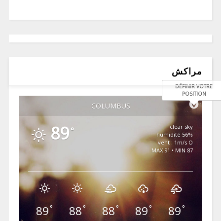
مراكش
DÉFINIR VOTRE
POSITION
COLUMBUS
89
clear sky
°
56% humidité
vent : 1m/s O
MAX 91 • MIN 87
89
88
88
89
89
°
°
°
°
°