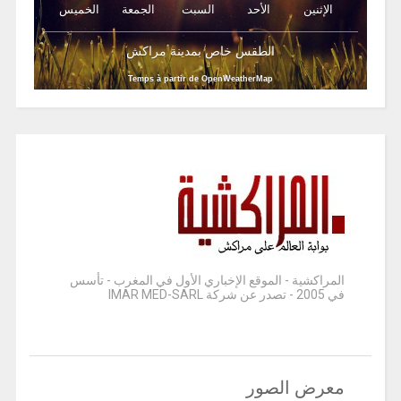
الإثنين
الأحد
السبت
الجمعة
الخميس
الطقس خاص بمدينة مراكش
Temps à partir de OpenWeatherMap
المراكشية - الموقع الإخباري الأول في المغرب - تأسس
في 2005 - تصدر عن شركة IMAR MED-SARL
معرض الصور